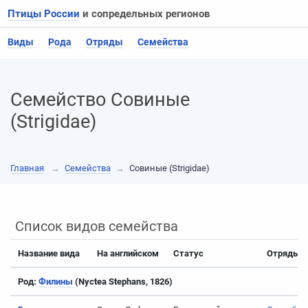
Птицы России
и сопредельных регионов
Виды
Рода
Отряды
Семейства
Семейство Совиные
(Strigidae)
Главная
→
Семейства
→
Совиные (Strigidae)
Список видов семейства
Название вида
На английском
Статус
Отряды
Род:
Филины
(Nyctea Stephans, 1826)