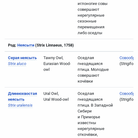
иглоногие совы
совершают
нерегулярные
сезонные
перемещения
либо оседлы
Род:
Неясыти
(Strix Linnaeus, 1758)
Серая неясыть
Tawny Owl,
Оседлая
Совообра
Strix aluco
Eurasian Wood-
гнездящаяся
(Strigifor
owl
птица. Молодые
совершают
кочёвки
Длиннохвостая
Ural Owl,
Оседлая
Совообра
неясыть
Ural Wood-owl
гнездящаяся
(Strigifor
Strix uralensis
птица. В Западной
Сибири
и Приморье
известны
нерегулярные
откочёвки,