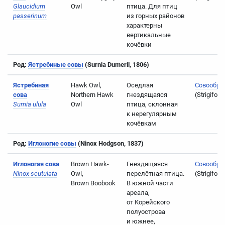
Glaucidium
Owl
птица. Для птиц
passerinum
из горных районов
характерны
вертикальные
кочёвки
Род:
Ястребиные совы
(Surnia Dumeril, 1806)
Ястребиная
Hawk Owl,
Оседлая
Совообра
сова
Northern Hawk
гнездящаяся
(Strigifor
Surnia ulula
Owl
птица, склонная
к нерегулярным
кочёвкам
Род:
Иглоногие совы
(Ninox Hodgson, 1837)
Иглоногая сова
Brown Hawk-
Гнездящаяся
Совообра
Ninox scutulata
Owl,
перелётная птица.
(Strigifor
Brown Boobook
В южной части
ареала,
от Корейского
полуострова
и южнее,