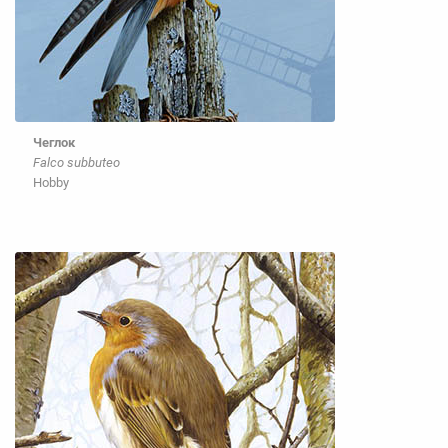
Чеглок
Falco subbuteo
Hobby