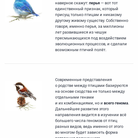
наверное скажут:
перья
— вот тот
единственный признак, который
присущ только птицам и никакому
другому живому существу. Собственно
говоря, именно перья, за миллионы
лет развившиеся из чешуи
пресмыкающихся под воздействием
эволюционных процессов, и сделали
возможным птичий полёт.
Современные представления
о родстве между птицами базируются
на основе сходства не только между
отдельными генами
и их комбинациями, но и
всего генома
.
Дальнейшее развитие этого
направления видится в изучении всё
большего числа геномов от птиц
разных видов, ведь именно от этого
во многом будет зависеть форма