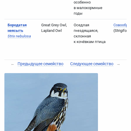
особенно
в малокормные
годы
Бородатая
Great Grey Owl,
Оседлая
Совообра
неясыть
Lapland Owl
гнездящаяся,
(Strigifor
Strix nebulosa
склонная
к кочёвкам птица
←
Предыдущее семейство
Следующее семейство
→