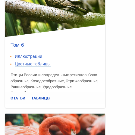
Том 6
Иллюстрации
Цветные таблицы
Птицы России
и сопредельных регионов:
Сово­
образные
,
Козодое­образные
,
Стриже­образные
,
Ракше­образные
,
Удодо­образные
,
Дятлообразные
СТАТЬИ
ТАБЛИЦЫ