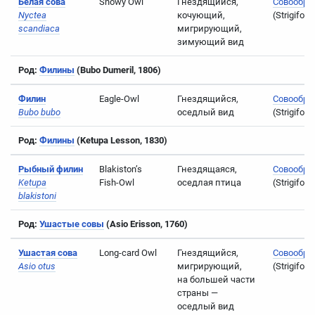
Белая сова
Snowy Owl
Гнездящийся,
Совообра
Nyctea
кочующий,
(Strigifor
scandiaca
мигрирующий,
зимующий вид
Род:
Филины
(Bubo Dumeril, 1806)
Филин
Eagle-Owl
Гнездящийся,
Совообра
Bubo bubo
оседлый вид
(Strigifor
Род:
Филины
(Ketupa Lesson, 1830)
Рыбный филин
Blakiston’s
Гнездящаяся,
Совообра
Ketupa
Fish-Owl
оседлая птица
(Strigifor
blakistoni
Род:
Ушастые совы
(Asio Erisson, 1760)
Ушастая сова
Long-card Owl
Гнездящийся,
Совообра
Asio otus
мигрирующий,
(Strigifor
на большей части
страны —
оседлый вид