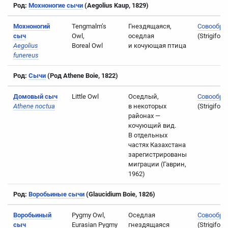
Род:
Мохноногие сычи
(Aegolius Kaup, 1829)
Мохноногий
Tengmalm’s
Гнездящаяся,
Совообра
сыч
Owl,
оседлая
(Strigifor
Aegolius
Boreal Owl
и кочующая птица
funereus
Род:
Сычи
(Род Athene Boie, 1822)
Домовый сыч
Little Owl
Оседлый,
Совообра
Athene noctua
в некоторых
(Strigifor
районах —
кочующий вид.
В отдельных
частях Казахстана
зарегистрированы
миграции (Гаврин,
1962)
Род:
Воробьиные сычи
(Glaucidium Boie, 1826)
Воробьиный
Pygmy Owl,
Оседлая
Совообра
сыч
Eurasian Pygmy
гнездящаяся
(Strigifor