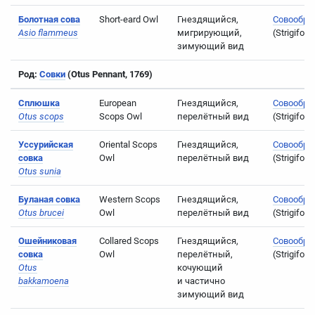
Болотная сова
Short-eard Owl
Гнездящийся,
Совообра
Asio flammeus
мигрирующий,
(Strigifor
зимующий вид
Род:
Совки
(Оtus Pennant, 1769)
Сплюшка
European
Гнездящийся,
Совообра
Otus scops
Scops Owl
перелётный вид
(Strigifor
Уссурийская
Oriental Scops
Гнездящийся,
Совообра
совка
Owl
перелётный вид
(Strigifor
Otus sunia
Буланая совка
Western Scops
Гнездящийся,
Совообра
Otus brucei
Owl
перелётный вид
(Strigifor
Ошейниковая
Collared Scops
Гнездящийся,
Совообра
совка
Owl
перелётный,
(Strigifor
Otus
кочующий
bakkamoena
и частично
зимующий вид