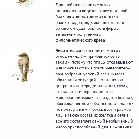
Дальнейшее развитие этого
направления видится в изучении всё
большего числа геномов от птиц
разных видов, ведь именно от этого
во многом будет зависеть форма
ветвления полученного
филогенетического древа.
Яйца птиц
совершенны во многих
отношениях. Им приходится быть
такими, потому что птицы откладывают
и высиживают их в почти невероятном
разнообразии условий разных мест
обитания и ситуаций — от полюсов
до тропиков; в средах влажных, сухих,
стерильных и переполненных
микроорганизмами; в гнёздах и без них;
обогревая теплом собственного тела или
не пользуясь им. Форма, цвет и размер
яиц, а также состав их желтка и белка —
всё это составляет самый необычайный
набор приспособлений для выживания.