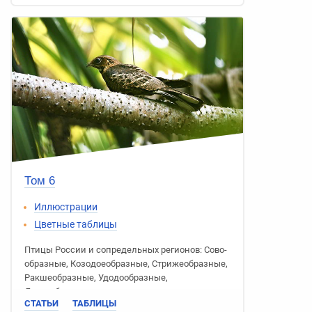
Том 6
Иллюстрации
Цветные таблицы
Птицы России
и сопредельных регионов:
Сово­
образные
,
Козодое­образные
,
Стриже­образные
,
Ракше­образные
,
Удодо­образные
,
Дятлообразные
СТАТЬИ
ТАБЛИЦЫ