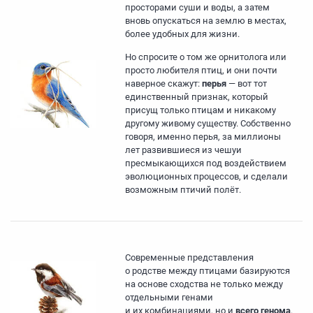
просторами суши и воды, а затем
вновь опускаться на землю в местах,
более удобных для жизни.
Но спросите о том же орнитолога или
просто любителя птиц, и они почти
наверное скажут:
перья
— вот тот
единственный признак, который
присущ только птицам и никакому
другому живому существу. Собственно
говоря, именно перья, за миллионы
лет развившиеся из чешуи
пресмыкающихся под воздействием
эволюционных процессов, и сделали
возможным птичий полёт.
Современные представления
о родстве между птицами базируются
на основе сходства не только между
отдельными генами
и их комбинациями, но и
всего генома
.