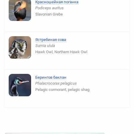
Красношейная поганка
Podiceps auritus
Slavonian Grebe
Ястребиная сова
Surnia ulula
Hawk Owl, Northern Hawk Owl
Берингов баклан
Phalacrocorax pelagicus
Pelagic cormorant, pelagic shag