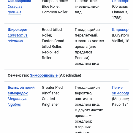
Сизоворонка
European Roller,
Перелётный,
Сизоворон
Coracias
Blue Roller,
гнездящийся
(Coracias
garrulus
Common Roller
вид
Linnaeus,
1758)
Широкорот
Broad-billed
Гнездящийся,
Широкорот
Eurystomus
Roller,
перелётный,
(Eurystomus
orientalis
Easten Broad-
в южных частях
Vieillot, 181
billed Roller,
ареала (вне
Red-billed
пределов
Roller
России)
оседлый вид
Семейство:
Зимородковые
(Alcedinidae)
Большой пегий
Greater Pied
Гнездящийся,
Пегие
зимородок
Kingfisher,
вероятно,
зимородки
Megaceryle
Crested
частично
(Megaceryle
lugubris
Kingfisher
оседлый вид.
Kaup, 1848)
В других частях
ареала —
оседлый;
в горных
районах