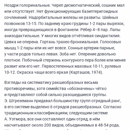
Ноздри голоринальные. Череп десмогнатический, сошник мал
или отсутствует. Нет функционирующих базиптеригоидных
сочленений. Надорбитальные железы не развиты. Шейных
позвонков
13-15.
По заднему краю грудины
1-2
пары вырезок,
иногда превращающихся в фонтанели. Рёбер
4–8 пар.
Лапы
анизодактильные. У многих видов отчётливая синдактилия.
Цевка не оперена. Гортань трахео-бронхиальная. Голосовых
мышц
1-2
пары или их нет вовсе. Сонные артерии парные,
у части родов только левая. Зоба нет. Оперение довольно
плотное. Побочный стержень контурного пера более или менее
развит или его нет. Первостепенных маховых
10-11,
рулевых
10-12.
Окраска чаще всего яркая (Карташов, 1974).
Взгляды на систематику ракшеобразных весьма
противоречивы, хотя семейства «обозначены» чётко
и представляют собой сильно разошедшиеся группы.
Э. Штреземанн придавал большинству групп отрядный ранг,
в его системе выделено 6 отрядов ракшеобразных. Согласно
традиционным классификациям, следующим системе
А. Уэтмора, все они составляют один отряд, в нём
насчитывают около 200 видов, объединяемых в
48-54 рода,