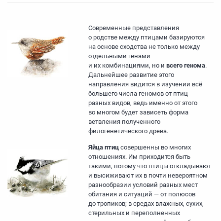
Современные представления
о родстве между птицами базируются
на основе сходства не только между
отдельными генами
и их комбинациями, но и
всего генома
.
Дальнейшее развитие этого
направления видится в изучении всё
большего числа геномов от птиц
разных видов, ведь именно от этого
во многом будет зависеть форма
ветвления полученного
филогенетического древа.
Яйца птиц
совершенны во многих
отношениях. Им приходится быть
такими, потому что птицы откладывают
и высиживают их в почти невероятном
разнообразии условий разных мест
обитания и ситуаций — от полюсов
до тропиков; в средах влажных, сухих,
стерильных и переполненных