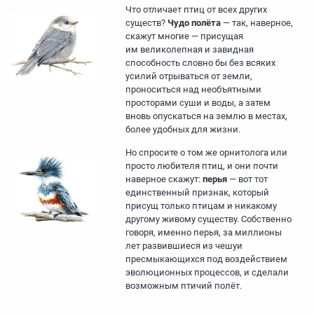
Что отличает птиц от всех других
существ?
Чудо полёта
— так, наверное,
скажут многие — присущая
им великолепная и завидная
способность словно бы без всяких
усилий отрываться от земли,
проноситься над необъятными
просторами суши и воды, а затем
вновь опускаться на землю в местах,
более удобных для жизни.
Но спросите о том же орнитолога или
просто любителя птиц, и они почти
наверное скажут:
перья
— вот тот
единственный признак, который
присущ только птицам и никакому
другому живому существу. Собственно
говоря, именно перья, за миллионы
лет развившиеся из чешуи
пресмыкающихся под воздействием
эволюционных процессов, и сделали
возможным птичий полёт.