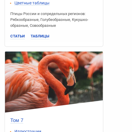
Цветные таблицы
Птицы России
и сопредельных регионов:
Рябко­образные
,
Голубе­образные
,
Кукушко­
образные
,
Сово­образные
СТАТЬИ
ТАБЛИЦЫ
Том 7
Иллюстрации