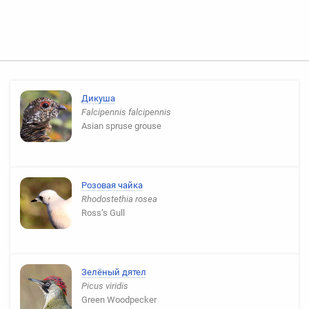
Дикуша
Falcipennis falcipennis
Asian spruse grouse
Розовая чайка
Rhodostethia rosea
Ross’s Gull
Зелёный дятел
Picus viridis
Green Woodpecker