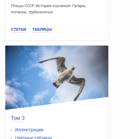
Птицы СССР
.
История изучения
.
Гагары
,
поганки
,
трубконосые
СТАТЬИ
ТАБЛИЦЫ
Том 3
Иллюстрации
Цветные таблицы