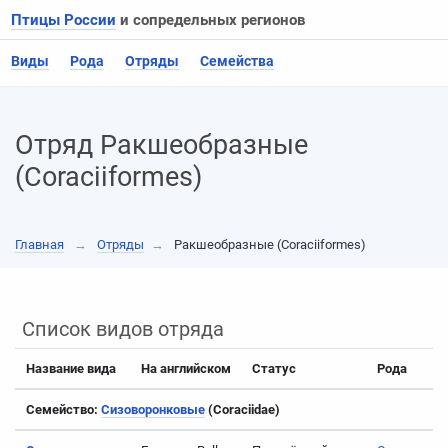
Птицы России
и сопредельных регионов
Виды
Рода
Отряды
Семейства
Отряд Ракшеобразные
(Coraciiformes)
Главная
→
Отряды
→
Ракшеобразные (Coraciiformes)
Список видов отряда
Название вида
На английском
Статус
Рода
Семейство:
Сизоворонковые
(Coraciidae)