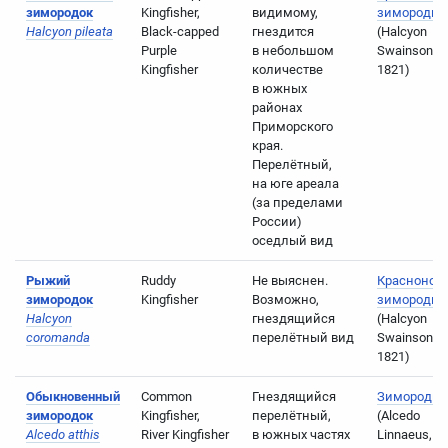
зимородок
Kingfisher,
видимому,
зимородки
Halcyon pileata
Black-capped
гнездится
(Halcyon
Purple
в небольшом
Swainson,
Kingfisher
количестве
1821)
в южных
районах
Приморского
края.
Перелётный,
на юге ареала
(за пределами
России)
оседлый вид
Рыжий
Ruddy
Не выяснен.
Краснонос
зимородок
Kingfisher
Возможно,
зимородки
Halcyon
гнездящийся
(Halcyon
coromanda
перелётный вид
Swainson,
1821)
Обыкновенный
Common
Гнездящийся
Зимородки
зимородок
Kingfisher,
перелётный,
(Alcedo
Alcedo atthis
River Kingfisher
в южных частях
Linnaeus,