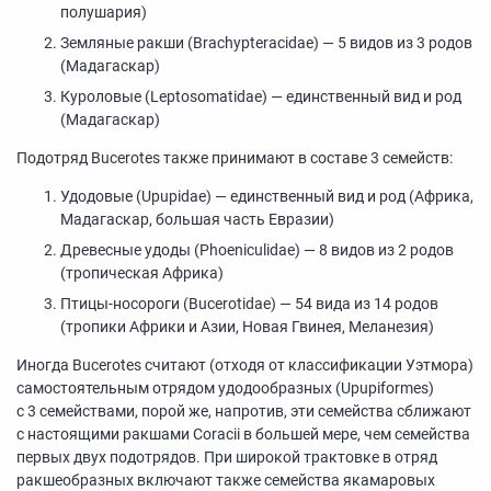
полушария)
Земляные ракши (Brachypteracidae) — 5 видов из 3 родов
(Мадагаскар)
Куроловые (Leptosomatidae) — единственный вид и род
(Мадагаскар)
Подотряд Bucerotes также принимают в составе 3 семейств:
Удодовые (Upupidae) — единственный вид и род (Африка,
Мадагаскар, большая часть Евразии)
Древесные удоды (Phoeniculidae) — 8 видов из 2 родов
(тропическая Африка)
Птицы-носороги (Bucerotidae) — 54 вида из 14 родов
(тропики Африки и Азии, Новая Гвинея, Меланезия)
Иногда Bucerotes считают (отходя от классификации Уэтмора)
самостоятельным отрядом удодообразных (Upupiformes)
с 3 семействами, порой же, напротив, эти семейства сближают
с настоящими ракшами Coracii в большей мере, чем семейства
первых двух подотрядов. При широкой трактовке в отряд
ракшеобразных включают также семейства якамаровых