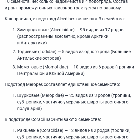
10 семейств, несколько надсемейств и 4 подотряда. Состав
и ранг промежуточных таксонов трактуется по-разному.
Как правило, в подотряд Alcedines включают 3 семейства:
Зимородковые (Alcedinidae) — 95 видов из 17 родов
(распространены всесветно, кроме Арктики
и Антарктики)
Тодиевые (Todidae) — 5 видов из одного рода (Большие
Антильские острова)
Момотовые (Momotidae) — 10 видов из 6 родов (тропики
Центральной и Южной Америки)
Подотряд Meropes составляет единственное семейство:
Щурковые (Meropidae) — 25 видов из 3 родов (тропики,
субтропики, частично умеренные широты восточного
полушария)
В подотряде Coracii насчитывают 3 семейства:
Ракшевые (Coraciidae) — 12 видов из 2 родов (тропики,
субтропики, частично умеренные широты восточного