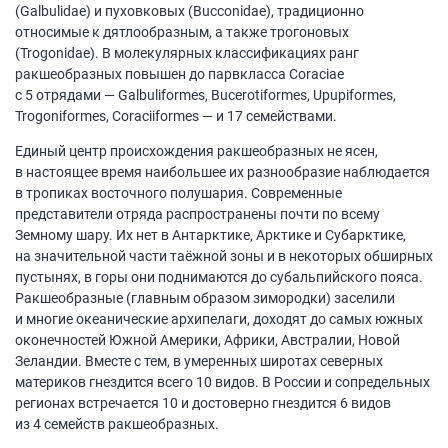
(Galbulidae) и пуховковых (Bucconidae), традиционно
относимые к дятлообразным, а также трогоновых
(Trogonidae). В молекулярных классификациях ранг
ракшеобразных повышен до парвкласса Coraciae
с 5 отрядами — Galbuliformes, Bucerotiformes, Upupiformes,
Trogoniformes, Coraciiformes — и 17 семействами.
Единый центр происхождения ракшеобразных не ясен,
в настоящее время наибольшее их разнообразие наблюдается
в тропиках восточного полушария. Современные
представители отряда распространены почти по всему
Земному шару. Их нет в Антарктике, Арктике и Субарктике,
на значительной части таёжной зоны и в некоторых обширных
пустынях, в горы они поднимаются до субальпийского пояса.
Ракшеобразные (главным образом зимородки) заселили
и многие океанические архипелаги, доходят до самых южных
оконечностей Южной Америки, Африки, Австралии, Новой
Зеландии. Вместе с тем, в умеренных широтах северных
материков гнездится всего 10 видов. В России и сопредельных
регионах встречается 10 и достоверно гнездится 6 видов
из 4 семейств ракшеобразных.