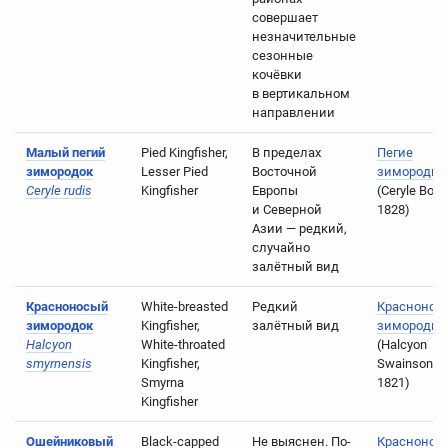
совершает
незначительные
сезонные
кочёвки
в вертикальном
направлении
Малый пегий
Pied Kingfisher,
В пределах
Пегие
зимородок
Lesser Pied
Восточной
зимородки
Ceryle rudis
Kingfisher
Европы
(Ceryle Boie,
и Северной
1828)
Азии — редкий,
случайно
залётный вид
Красноносый
White-breasted
Редкий
Краснонос
зимородок
Kingfisher,
залётный вид
зимородки
Halcyon
White-throated
(Halcyon
smyrnensis
Kingfisher,
Swainson,
Smyrna
1821)
Kingfisher
Ошейниковый
Black-capped
Не выяснен. По-
Краснонос