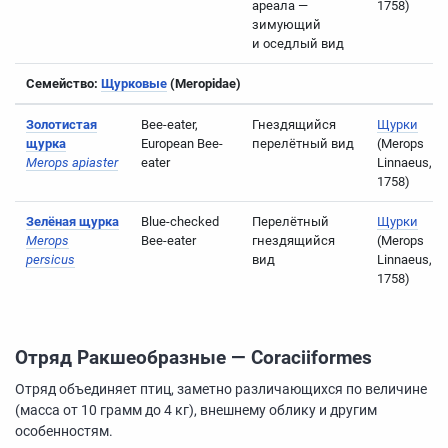
ареала —
1758)
зимующий
и оседлый вид
Семейство:
Щурковые
(Meropidae)
Золотистая
Bee-eater,
Гнездящийся
Щурки
щурка
European Bee-
перелётный вид
(Merops
Merops apiaster
eater
Linnaeus,
1758)
Зелёная щурка
Blue-checked
Перелётный
Щурки
Merops
Bee-eater
гнездящийся
(Merops
persicus
вид
Linnaeus,
1758)
Отряд Ракшеобразные
—
Coraciiformes
Отряд объединяет птиц, заметно различающихся по величине
(масса от 10 грамм до 4 кг), внешнему облику и другим
особенностям.