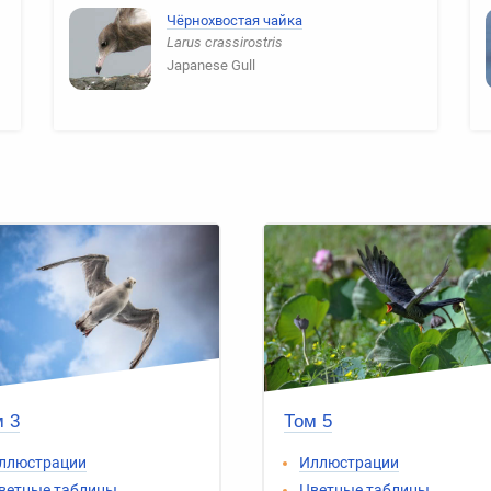
Чёрнохвостая чайка
Larus crassirostris
Japanese Gull
 3
Том 5
ллюстрации
Иллюстрации
ветные таблицы
Цветные таблицы