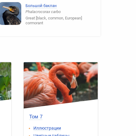
Большой баклан
Phalacrocorax carbo
Great [black, common, European]
cormorant
Том 7
Иллюстрации
Цветные таблицы