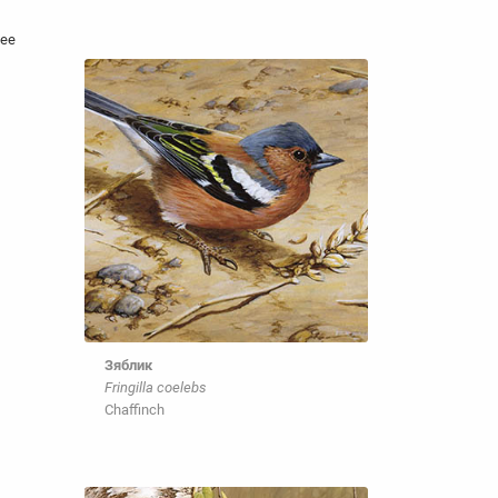
нее
Зяблик
Fringilla coelebs
Chaffinch