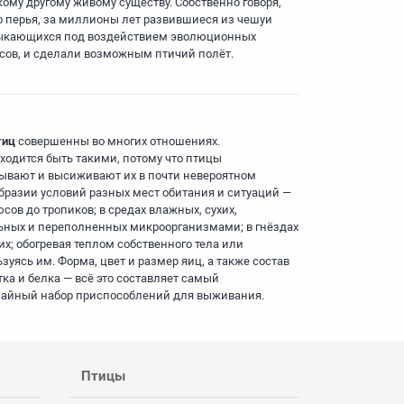
кому другому живому существу. Собственно говоря,
 перья, за миллионы лет развившиеся из чешуи
кающихся под воздействием эволюционных
сов, и сделали возможным птичий полёт.
тиц
совершенны во многих отношениях.
ходится быть такими, потому что птицы
ывают и высиживают их в почти невероятном
бразии условий разных мест обитания и ситуаций —
сов до тропиков; в средах влажных, сухих,
ьных и переполненных микроорганизмами; в гнёздах
их; обогревая теплом собственного тела или
зуясь им. Форма, цвет и размер яиц, а также состав
тка и белка — всё это составляет самый
айный набор приспособлений для выживания.
Птицы