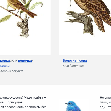
ковка
, или
пеночка
-
Болотная сова
ковка
Asio flammeus
oscopus collybita
 других существ?
Чудо полёта
—
Но спр
гие — присущая
птиц, 
ая способность словно бы без
единст