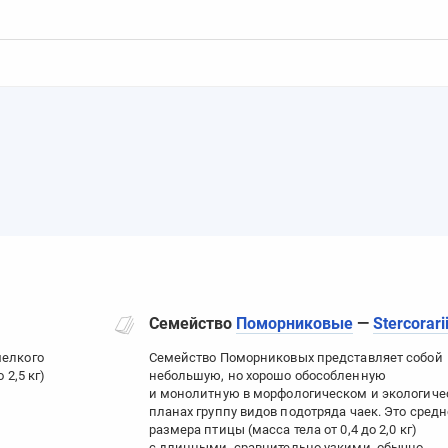
Семейство
Поморниковые
—
Stercorari
мелкого
Семейство Поморниковых представляет собой
 2,5 кг)
небольшую, но хорошо обособленную
и монолитную в морфологическом и экологич
планах группу видов подотряда чаек. Это средн
размера птицы (масса тела от 0,4 до 2,0 кг)
с длинными, сравнительно узкими, обычно