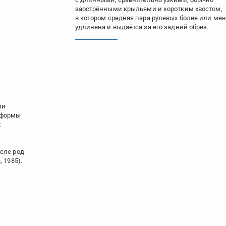
заострёнными крыльями и коротким хвостом,
в котором средняя пара рулевых более или ме
удлинена и выдаётся за его задний обрез.
ии
 формы
х
сле род
 1985).