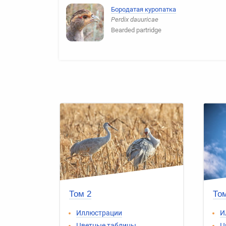
Бородатая куропатка
Perdix dauuricae
Bearded partridge
Том 2
Том
Иллюстрации
И
Цветные таблицы
Ц