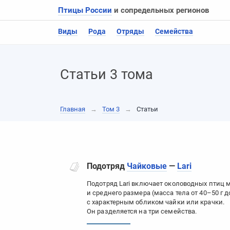
Птицы России
и сопредельных регионов
Виды
Рода
Отряды
Семейства
Статьи 3 тома
Главная
→
Том 3
→
Статьи
Подотряд
Чайковые
—
Lari
Подотряд Lari включает околоводных птиц 
и среднего размера (масса тела от 40–50 г до
с характерным обликом чайки или крачки.
Он разделяется на три семейства.