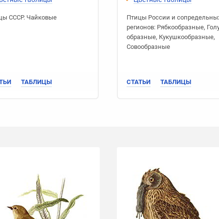
цы СССР
.
Чайковые
Птицы России
и сопредельны
регионов:
Рябко­образные
,
Гол
образные
,
Кукушко­образные
,
Сово­образные
ТЬИ
ТАБЛИЦЫ
СТАТЬИ
ТАБЛИЦЫ