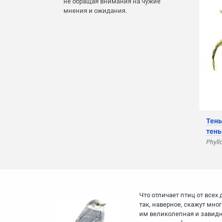
не обращая внимания на чужие
мнения и ожидания.
Тень
тень
Phyll
Что отличает птиц от всех
так, наверное, скажут мно
им великолепная и завидн