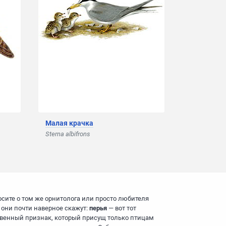
Малая крачка
Sterna albifrons
осите о том же орнитолога или просто любителя
и они почти наверное скажут:
перья
— вот тот
венный признак, который присущ только птицам