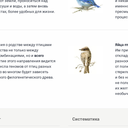
от земли, проноситься над
и ника
уши и воды, а затем вновь
именно
тах, более удобных для жизни.
пресмы
процес
ия о родстве между птицами
Яйца п
дства не только между
Им при
комбинациями, но и
всего
отклад
тие этого направления видится
разноо
исла геномов от птиц разных
от полю
го во многом будет зависеть
стерил
ого филогенетического древа.
и без н
не поль
их жел
необыч
т
Систематика