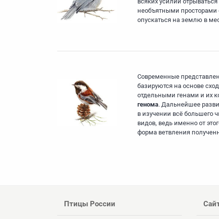
всяких усилий отрываться 
необъятными просторами с
опускаться на землю в мес
Современные представлен
базируются на основе схо
отдельными генами и их 
генома
. Дальнейшее разви
в изучении всё большего ч
видов, ведь именно от это
форма ветвления полученн
Птицы России
Сай