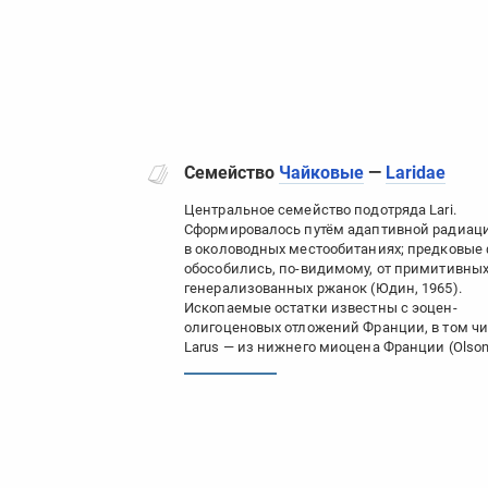
Семейство
Чайковые
—
Laridae
Центральное семейство подотряда Lari.
Сформировалось путём адаптивной радиац
в околоводных местообитаниях; предковые
обособились, по-видимому, от примитивны
генерализованных ржанок (Юдин, 1965).
Ископаемые остатки известны с эоцен-
олигоценовых отложений Франции, в том чи
Larus — из нижнего миоцена Франции (Olson,