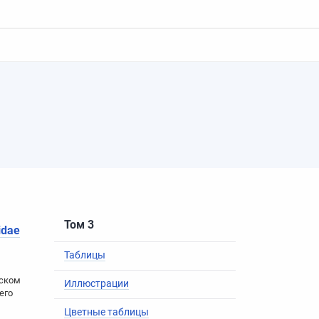
Том 3
idae
Таблицы
еском
Иллюстрации
его
Цветные таблицы