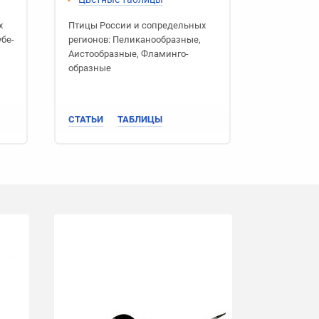
х
Птицы России
и сопредельных
убе­
регионов:
Пеликано­образные
,
Аисто­образные
,
Фламинго­
образные
СТАТЬИ
ТАБЛИЦЫ