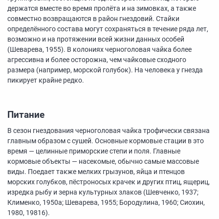
держатся вместе во время пролёта и на зимовках, а также
совместно возвращаются в район гнездовий. Стайки
определённого состава могут сохраняться в течение ряда лет,
возможно и на протяжении всей жизни данных особей
(Шеварева, 1955). В колониях черноголовая чайка более
агрессивна и более осторожна, чем чайковые сходного
размера (например, морской голубок). На человека у гнезда
пикирует крайне редко.
Питание
В сезон гнездования черноголовая чайка трофически связана
главным образом с сушей. Основные кормовые стации в это
время — целинные приморские степи и поля. Главные
кормовые объекты — насекомые, обычно самые массовые
виды. Поедает также мелких грызунов, яйца и птенцов
морских голубков, пёстроносых крачек и других птиц, ящериц,
изредка рыбу и зерна культурных злаков (Шевченко, 1937;
Клименко, 1950а; Шеварева, 1955; Бородулина, 1960; Сиохин,
1980, 19816).