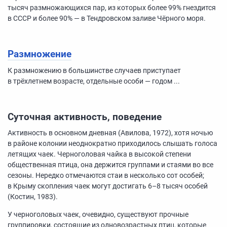
тысяч размножающихся пар, из которых более 99% гнездится
в СССР и более 90% — в Тендровском заливе Чёрного моря.
Размножение
К размножению в большинстве случаев приступает
в трёхлетнем возрасте, отдельные особи — годом ...
Суточная активность, поведение
Активность в основном дневная (Авилова, 1972), хотя ночью
в районе колонии неоднократно приходилось слышать голоса
летящих чаек. Черноголовая чайка в высокой степени
общественная птица, она держится группами и стаями во все
сезоны. Нередко отмечаются стаи в несколько сот особей;
в Крыму скопления чаек могут достигать
6–8
тысяч особей
(Костин, 1983).
У черноголовых чаек, очевидно, существуют прочные
группировки, состоящие из одновозрастных птиц, которые