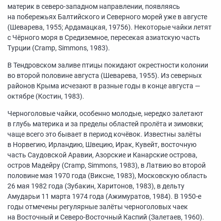
материк в северо-западном направлении, появляясь
на побережьях Балтийского и Северного морей уже в августе
(Шеварева, 1955; Ардамацкая, 19756). Некоторые чайки летят
с Чёрного моря в Средиземное, пересекая азиатскую часть
Турции (Cramp, Simmons, 1983).
В Тендровском заливе птицы покидают окрестности колонии
во второй половине августа (Шеварева, 1955). Из северных
районов Крыма исчезают в разные годы в конце августа —
октябре (Костин, 1983).
Черноголовые чайки, особенно молодые, нередко залетают
в глубь материка и за пределы областей пролёта и зимовки;
чаще всего это бывает в период кочёвок. Известны залёты
в Норвегию, Ирландию, Швецию, Ирак, Кувейт, восточную
часть Саудовской Аравии, Азорские и Канарские острова,
остров Мадейру (Cramp, Simmons, 1983), в Латвию во второй
половине мая 1970 года (Виксне, 1983), Московскую область
26 мая 1982 года (Зубакин, Харитонов, 1983), в дельту
Амударьи 11 марта 1974 года (Ажимуратов, 1984). В
1950-е
годы отмечены регулярные залёты черноголовых чаек
на Восточный и Северо-Восточный Каспий (Залетаев, 1960).