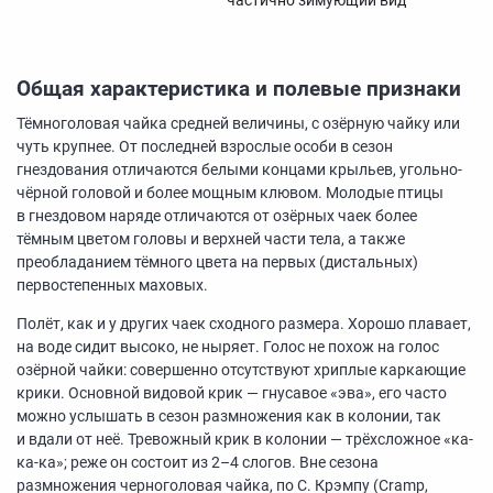
Общая характеристика и полевые признаки
Тёмноголовая чайка средней величины, с озёрную чайку или
чуть крупнее. От последней взрослые особи в сезон
гнездования отличаются белыми концами крыльев, угольно-
чёрной головой и более мощным клювом. Молодые птицы
в гнездовом наряде отличаются от озёрных чаек более
тёмным цветом головы и верхней части тела, а также
преобладанием тёмного цвета на первых (дистальных)
первостепенных маховых.
Полёт, как и у других чаек сходного размера. Хорошо плавает,
на воде сидит высоко, не ныряет. Голос не похож на голос
озёрной чайки: совершенно отсутствуют хриплые каркающие
крики. Основной видовой крик — гнусавое «эва», его часто
можно услышать в сезон размножения как в колонии, так
и вдали от неё. Тревожный крик в колонии — трёхсложное «ка-
ка-ка»; реже он состоит из
2–4 слогов.
Вне сезона
размножения черноголовая чайка, по С. Крэмпу (Cramp,