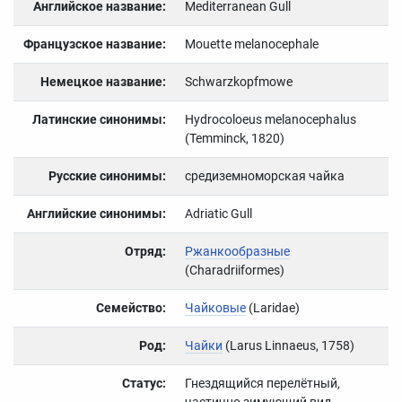
Английское название:
Mediterranean Gull
Французское название:
Mouette melanocephale
Немецкое название:
Schwarzkopfmowe
Латинские синонимы:
Hydrocoloeus melanocephalus
(Temminck, 1820)
Русские синонимы:
средиземноморская чайка
Английские синонимы:
Adriatic Gull
Отряд:
Ржанкообразные
(Charadriiformes)
Семейство:
Чайковые
(Laridae)
Род:
Чайки
(Larus Linnaeus, 1758)
Статус:
Гнездящийся перелётный,
частично зимующий вид