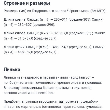
Строение и размеры
Размеры (мм) из Тендровского залива Чёрного моря (ЗМ МГУ):
Длина крыла: Самцы: (n = 9) —
295–311
(среднее 305); Самки:
(n = 4) —
282–307
(среднее 296).
Длина клюва: Самцы: (n = 9) —
32,5-37,0
(среднее 35,1) ; Самки:
(n = 4) —
31,5–37,0
(среднее 33,7).
Длина цевки: Самцы: (n = 8) —
48,9–54,7
(среднее 51,7); Самки:
(n = 4) —
46,9–52,0
(среднее 49,7).
Линька
Линька из гнездового в первый зимний наряд (август —
ноябрь) частичная, сменяется оперение головы и туловища.
В последующем линька бывает дважды в году: полная
осенняя и частичная весенняя.
Предбрачная линька взрослых птиц протекает с декабря-
января по март-апрель (сменяются перья головы, туловища,