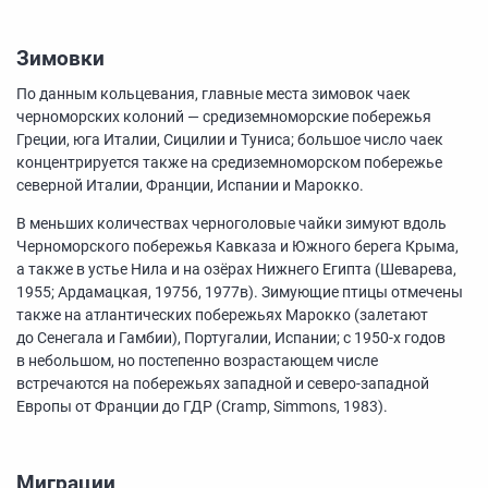
Зимовки
По данным кольцевания, главные места зимовок чаек
черноморских колоний — средиземноморские побережья
Греции, юга Италии, Сицилии и Туниса; большое число чаек
концентрируется также на средиземноморском побережье
северной Италии, Франции, Испании и Марокко.
В меньших количествах черноголовые чайки зимуют вдоль
Черноморского побережья Кавказа и Южного берега Крыма,
а также в устье Нила и на озёрах Нижнего Египта (Шеварева,
1955; Ардамацкая, 19756, 1977в). Зимующие птицы отмечены
также на атлантических побережьях Марокко (залетают
до Сенегала и Гамбии), Португалии, Испании; с
1950-х
годов
в небольшом, но постепенно возрастающем числе
встречаются на побережьях западной и северо-западной
Европы от Франции до ГДР (Cramp, Simmons, 1983).
Миграции