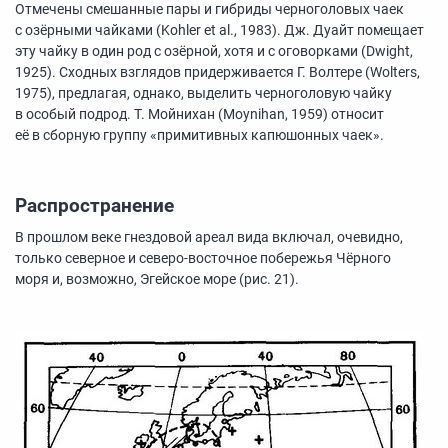
Отмечены смешанные пары и гибриды черноголовых чаек
с озёрными чайками (Kohler et al., 1983). Дж. Дуайт помещает
эту чайку в один род с озёрной, хотя и с оговорками (Dwight,
1925). Сходных взглядов придерживается Г. Волтере (Wolters,
1975), предлагая, однако, выделить черноголовую чайку
в особый подрод. Т. Мойнихан (Moynihan, 1959) относит
её в сборную группу «примитивных капюшонных чаек».
Распространение
В прошлом веке гнездовой ареал вида включал, очевидно,
только северное и северо-восточное побережья Чёрного
моря и, возможно, Эгейское море (рис. 21).