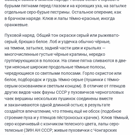
бурыми пятнами перед глазом и на кроющих уха, на затылке
отдельные серо-бурые пестрины. Остальное оперение, как
в брачном наряде. Клюв и лапы тёмно-красные, иногда
оранжевые.
Пуховой наряд. Общий тон окраски серый или рыжевато-
серый, брюшко белое. Лоб и уздечка обычно чёрные,
на темени, затылке, задней части шеи и крыльях —
многочисленные густые чёрные крапины, нередко
группирующихся в полоски. На спине пятна сливаются в две-
три неясные широкие продольные тёмные полосы,
чередующиеся со светлыми полосами. Горло охристое или
белое, подбородок и грудь тёмно-серые (пушинки с тёмно-
серым основанием и светлым концом). В отличие от птенцов
других видов чаек фауны СССР у пуховичков черноголовых
чаек вершины нескольких пушинок соединены вместе
и заканчиваются одной длинной остью; в результате
создаётся впечатление, что птенец ещё не обсох (подобное
строение пуха и у птенцов пёстроносых крачек). Клюв тёмный,
серо-коричневый с кончиком телесного цвета, лапы серо-
телесные (ЗИН АН СССР; живые пуховички с Чонгарских