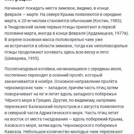
Начинают покидать места зимовок, видимо, в конце
февраля — марте. На севере Крыма появляются в середине
марта, к
20-м
числам становятся обычными (Костин, 1983);
в Тендровский залив первые птицы прилетают в первой
половине марта, иногда в конце февраля (Ардамацкая, 1977в).
В апреле основная масса половозрелых чаек уже
не встречается в области зимовок, тогда как неполовозрелые
птицы продолжают кочевать здесь всю весну и лето
(Шеварева, 1955).
Послегнездовые кочёвки, начинающиеся с середины июля,
постепенно переходят в осенний пролёт, который
заканчивается в ноябре. Основное направление пролёта
черноморских чаек — западное, причём часть птиц затем
поворачивает на юг и летит вдоль западного побережья
Чёрного моря в Грецию. Другие, по-видимому, напрямик
пересекают Балканский полуостров и с августа появляются
в северной части Адриатического моря. Часть птиц летит
на восток от места гнездования — вдоль побережий Крыма,
Азовского моря, затем вдоль Черноморского побережья
Кавказа. Небольшое количество молодых чаек пересекают