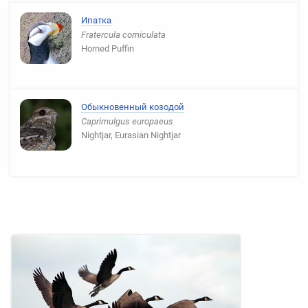
Ипатка
Fratercula corniculata
Horned Puffin
Обыкновенный козодой
Caprimulgus europaeus
Nightjar, Eurasian Nightjar