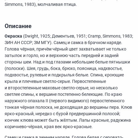
Simmons, 1983), молчаливая птица.
Описание
Окраска
(Dwight, 1925; Дементьев, 1951; Cramp, Simmons, 1983;
ЗИН АН СССР; ЗМ МГУ). Самец и самка в брачном наряде.
Голова чёрная, причём чёрный цвет захватывает не только
затылок и горло, но и верхнюю часть передней и задней
стороны шеи. Над и под глазами небольшие белые пятнышки
(полоски). Шея, грудь, бока, брюхо, поясница, надхвостье,
подхвостье, рулевые и подкрылья белые. Спина, кроющие
крыла и плечевые светло-серые. Первостепенные
и второстепенные маховые светло-серые, но несколько
светлее спины, к вершине постепенно белеющие. По краю
наружного опахала II (первого видимого) первостепенного
тонкая чёрная полоска, не доходящая до вершины пера. Клюв
ярко-красный, нередко с бурой предвершинной полосой;
кончик клюва может быть жёлтым. Лапы красные, радужина
коричнево-чёрная, края век ярко-красные.
Самец и самка в зимнем наряде. Голова белая с серовато-