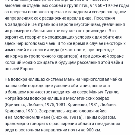
выселение отдельных особей и групп птиц в 1960–1970-е годы
за пределы основного ареала в западном и северо-западном
направлениях как расширение ареала вида. Поселения
в Западной и Центральной Европе неустойчивы, увеличения
их размеров в большинстве случаев не происходит. Это,
вероятно, говорит о неподходящих условиях для обитания
здесь черноголовых чаек. В то же время в случае некоторых
изменений в экологии вида (в частности, при переходе
на корма антропогенного характера) и при должной охране
колоний можно ожидать в будущем расселения этой чайки
по всей Европе.
На водохранилищах системы Маныча черноголовая чайка
нашла себе подходящие условия обитания, ныне она
в большом количестве гнездится на озере Маныч-Гудило,
Чограйском водохранилище и Меклетинских озёрах
(Кривенко, Любаев, 1975, 1981; Кривенко, 1981; Любаев,
Кривенко, 1981). Закрепилась черноголовая чайка
и на Молочном лимане (Сиохин, 1981а). Таким образом,
правомерно говорить о расширении области гнездования
вида в восточном направлении почти на 900 км.