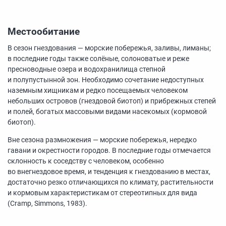
Местообитание
В сезон гнездования — морские побережья, заливы, лиманы;
в последние годы также солёные, солоноватые и реже
пресноводные озера и водохранилища степной
и полупустынной зон. Необходимо сочетание недоступных
наземным хищникам и редко посещаемых человеком
небольших островов (гнездовой биотоп) и прибрежных степей
и полей, богатых массовыми видами насекомых (кормовой
биотоп).
Вне сезона размножения — морские побережья, нередко
гавани и окрестности городов. В последние годы отмечается
склонность к соседству с человеком, особенно
во внегнездовое время, и тенденция к гнездованию в местах,
достаточно резко отличающихся по климату, растительности
и кормовым характеристикам от стереотипных для вида
(Cramp, Simmons, 1983).