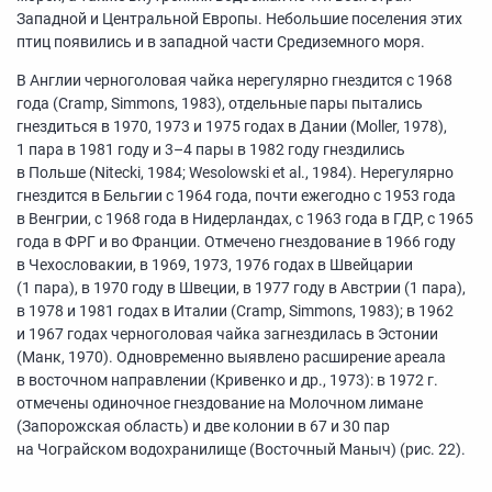
Западной и Центральной Европы. Небольшие поселения этих
птиц появились и в западной части Средиземного моря.
В Англии черноголовая чайка нерегулярно гнездится с 1968
года (Cramp, Simmons, 1983), отдельные пары пытались
гнездиться в 1970, 1973 и 1975 годах в Дании (Moller, 1978),
1 пара в 1981 году и
3–4
пары в 1982 году гнездились
в Польше (Nitecki, 1984; Wesolowski et al., 1984). Нерегулярно
гнездится в Бельгии с 1964 года, почти ежегодно с 1953 года
в Венгрии, с 1968 года в Нидерландах, с 1963 года в ГДР, с 1965
года в ФРГ и во Франции. Отмечено гнездование в 1966 году
в Чехословакии, в 1969, 1973, 1976 годах в Швейцарии
(1 пара), в 1970 году в Швеции, в 1977 году в Австрии (1 пара),
в 1978 и 1981 годах в Италии (Cramp, Simmons, 1983); в 1962
и 1967 годах черноголовая чайка загнездилась в Эстонии
(Манк, 1970). Одновременно выявлено расширение ареала
в восточном направлении (Кривенко и др., 1973): в 1972 г.
отмечены одиночное гнездование на Молочном лимане
(Запорожская область) и две колонии в 67 и 30 пар
на Чограйском водохранилище (Восточный Маныч) (рис. 22).