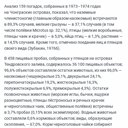
Анализ 159 погадок, собранных в
1973–1974
годах
на Чонграских островах, показал, что наземные
членистоногие (главным образом насекомые) встречаются
в 89,3% случаев, мелкие грызуны — в 37,1% случаев (в том
числе полёвки Microtus sp. 32,1%), птицы (мелкие воробьиные,
птенцы чаек и крачек) — в 5,0%, яйца птиц — в 1,3%, растения —
в 14,5% случаев. Кроме того, отмечено поедание яиц и птенцов
своего вида (Зубакин, 1976б).
В 458 пищевых пробах, собранных у птенцов на островах
Тендровского залива, содержалось 36 100 пищевых объектов;
96,6% объектов составляли остатки животных, из них 96,0% —
насекомые (чешуекрылые 25,1%, двукрылые 24,1%,
перепончатокрылые 19,2%, жесткокрылые 16,3%,
полужесткокрылые 6,9%, прямокрылые 4,3%). Остатки
позвоночных животных (морские иглы, бычки, ящурки
разноцветные, птенцы пёстроносых и речных крачек
и черноголовых чаек, общественные полёвки) встречены
в 3,7% пробах (0,15% всех экземпляров). Водные животные
составляли 0,6% кормовых объектов; виды, образующие
скопления, — 67,0%. Корм черноголовые чайки собирают