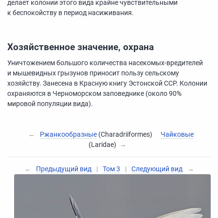
делает колонии этого вида крайне чувствительными
к беспокойству в период насиживания.
Хозяйственное значение, охрана
Уничтожением большого количества насекомых-вредителей
и мышевидных грызунов приносит пользу сельскому
хозяйству. Занесена в Красную книгу Эстонской ССР. Колонии
охраняются в Черноморском заповеднике (около 90%
мировой популяции вида).
←
Ржанкообразные
(Charadriiformes)
Чайковые
(Laridae)
→
←
Предыдущий вид
|
Том 3
|
Следующий вид
→