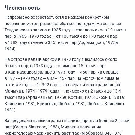
Численность
Непрерывно возрастает, хотя в каждом конкретном
поселении может резко колебаться по годам. На островах
Тендровского залива в 1935 году гнездилось около 19 тысяч
пар, в
1965–1970
годах — от 100 тысяч до 170 тысяч пар,
в 1982 году отмечено 335 тысяч пар (Ардамацкая, 1975а,
1984).
На острове Каланчакском в 1972 году гнездилось около
5 тысяч пар, в 1973 году — примерно 15 тысяч пар,
в Картказацком заливе в 1973 году — 450 пар, на Сиваше
в
1977–1979
годах —
987–1457 пар,
на Молочном лимане
в эти же годы —
1–302 пары,
на озёрах и водохранилищах
Маныча в
1974–1979
годах — примерно от 2 тысяч до 13,4
тысяч пар (Ардамацкая, 1975в; Костин, 1975; Сиохин, 1981а;
Кривенко, 1981; Кривенко, Любаев, 1981; Любаев, Кривенко,
1981).
За пределами нашей страны гнездится вряд ли больше 2 тысяч
пар (Cramp, Simmons, 1983), Мировая популяция
черноголовых чаек насчитывает, таким образом,
340–370