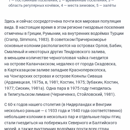
1 — постоянные поселения, 2 — временные поселения, 3 —
область регулярных кочёвок, 4 — места зимовок, 5 — залёты
Здесь и сейчас сосредоточена почти вся мировая популяция
вида. В настоящее время в этом регионе гнездовые поселения
отмечены в Греции, Румынии, на внутренних водоёмах Турции
(Cramp, Simmons, 1983). В советском Причерноморье
основные колонии располагаются на островах Орлов, Бабин,
Смаленый и некоторых других Тендровского залива,
в меньшем количестве черноголовая чайка гнездится
на острове Каланчакском, недалеко от города Скадовска,
в Картказацком заливе западнее Красноперекопска,
на Чонгарских островах и острове Коянлы Сиваша
(Ардамацкая, 1975а, в, 1981; Костин, 1975; Зубакин, Костин,
1977; Сиохин, 1981а). Одна пара в 1975 году гнездилась
в Тилигульском лимане (Черниченко, Стойловский, 1981).
С
60-х
годов нашего столетия (в Нидерландах и Венгрии
несколько раньше — с 1933 года и 1940 года соответственно)
небольшие колонии в несколько пар и отдельные пары птиц
стали гнездиться на побережьях Северного и Балтийского
морей, а также внутренних водоёмах почти всех стран