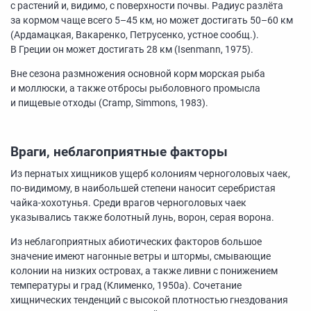
с растений и, видимо, с поверхности почвы. Радиус разлёта
за кормом чаще всего
5–45 км,
но может достигать
50–60 км
(Ардамацкая, Вакаренко, Петрусенко, устное сообщ.).
В Греции он может достигать 28 км (Isenmann, 1975).
Вне сезона размножения основной корм морская рыба
и моллюски, а также отбросы рыболовного промысла
и пищевые отходы (Cramp, Simmons, 1983).
Враги, неблагоприятные факторы
Из пернатых хищников ущерб колониям черноголовых чаек,
по-видимому, в наибольшей степени наносит серебристая
чайка-хохотунья. Среди врагов черноголовых чаек
указывались также болотный лунь, ворон, серая ворона.
Из неблагоприятных абиотических факторов большое
значение имеют нагонные ветры и штормы, смывающие
колонии на низких островах, а также ливни с понижением
температуры и град (Клименко, 1950а). Сочетание
хищнических тенденций с высокой плотностью гнездования