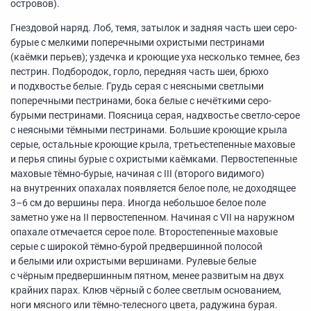
островов).
Гнездовой наряд. Лоб, темя, затылок и задняя часть шеи серо-
бурые с мелкими поперечными охристыми пестринами
(каёмки перьев); уздечка и кроющие уха несколько темнее, без
пестрин. Подбородок, горло, передняя часть шеи, брюхо
и подхвостье белые. Грудь серая с неясными светлыми
поперечными пестринами, бока белые с нечёткими серо-
бурыми пестринами. Поясница серая, надхвостье светло-серое
с неясными тёмными пестринами. Большие кроющие крыла
серые, остальные кроющие крыла, третьестепенные маховые
и перья спины бурые с охристыми каёмками. Первостепенные
маховые тёмно-бурые, начиная с III (второго видимого)
на внутренних опахалах появляется белое поле, не доходящее
3–6 см
до вершины пера. Иногда небольшое белое поле
заметно уже на II первостепенном. Начиная с VII на наружном
опахале отмечается серое поле. Второстепенные маховые
серые с широкой тёмно-бурой предвершинной полосой
и белыми или охристыми вершинами. Рулевые белые
с чёрным предвершинным пятном, менее развитым на двух
крайних парах. Клюв чёрный с более светлым основанием,
ноги мясного или тёмно-телесного цвета, радужина бурая.