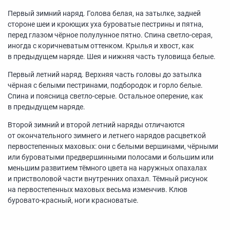
Первый зимний наряд. Голова белая, на затылке, задней
стороне шеи и кроющих уха буроватые пестрины и пятна,
перед глазом чёрное полулунное пятно. Спина светло-серая,
иногда с коричневатым оттенком. Крылья и хвост, как
в предыдущем наряде. Шея и нижняя часть туловища белые.
Первый летний наряд. Верхняя часть головы до затылка
чёрная с белыми пестринами, подбородок и горло белые.
Спина и поясница светло-серые. Остальное оперение, как
в предыдущем наряде.
Второй зимний и второй летний наряды отличаются
от окончательного зимнего и летнего нарядов расцветкой
первостепенных маховых: они с белыми вершинами, чёрными
или буроватыми предвершинными полосами и большим или
меньшим развитием тёмного цвета на наружных опахалах
и пристволовой части внутренних опахал. Тёмный рисунок
на первостепенных маховых весьма изменчив. Клюв
буровато-красный, ноги красноватые.