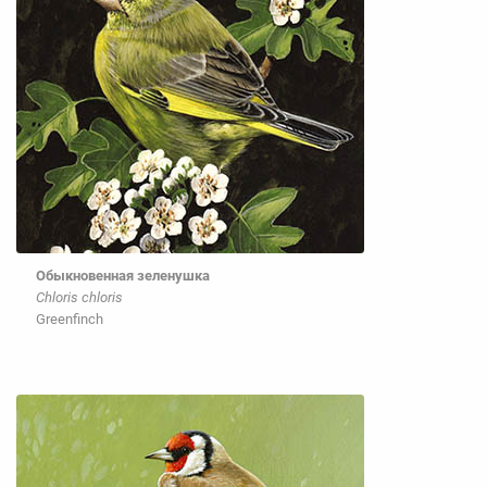
Обыкновенная зеленушка
Chloris chloris
Greenfinch