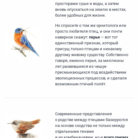
просторами суши и воды, а затем
вновь опускаться на землю в местах,
более удобных для жизни.
Но спросите о том же орнитолога или
просто любителя птиц, и они почти
наверное скажут:
перья
— вот тот
единственный признак, который
присущ только птицам и никакому
другому живому существу. Собственно
говоря, именно перья, за миллионы
лет развившиеся из чешуи
пресмыкающихся под воздействием
эволюционных процессов, и сделали
возможным птичий полёт.
Современные представления
о родстве между птицами базируются
на основе сходства не только между
отдельными генами
и их комбинациями, но и
всего генома
.