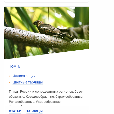
Том 6
Иллюстрации
Цветные таблицы
Птицы России
и сопредельных регионов:
Сово­
образные
,
Козодое­образные
,
Стриже­образные
,
Ракше­образные
,
Удодо­образные
,
Дятлообразные
СТАТЬИ
ТАБЛИЦЫ