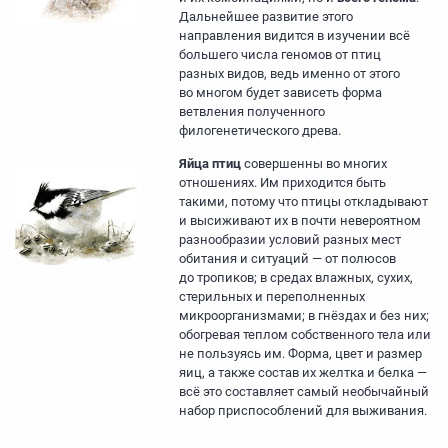
Дальнейшее развитие этого
направления видится в изучении всё
большего числа геномов от птиц
разных видов, ведь именно от этого
во многом будет зависеть форма
ветвления полученного
филогенетического древа.
Яйца птиц
совершенны во многих
отношениях. Им приходится быть
такими, потому что птицы откладывают
и высиживают их в почти невероятном
разнообразии условий разных мест
обитания и ситуаций — от полюсов
до тропиков; в средах влажных, сухих,
стерильных и переполненных
микроорганизмами; в гнёздах и без них;
обогревая теплом собственного тела или
не пользуясь им. Форма, цвет и размер
яиц, а также состав их желтка и белка —
всё это составляет самый необычайный
набор приспособлений для выживания.