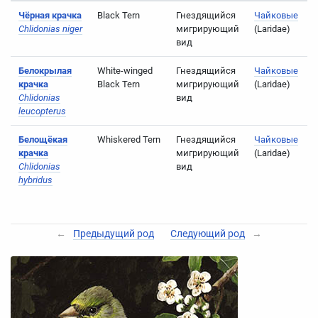
Чёрная крачка
Black Tern
Гнездящийся
Чайковые
Chlidonias niger
мигрирующий
(Laridae)
вид
Белокрылая
White-winged
Гнездящийся
Чайковые
крачка
Black Tern
мигрирующий
(Laridae)
Chlidonias
вид
leucopterus
Белощёкая
Whiskered Tern
Гнездящийся
Чайковые
крачка
мигрирующий
(Laridae)
Chlidonias
вид
hybridus
←
Предыдущий род
Следующий род
→