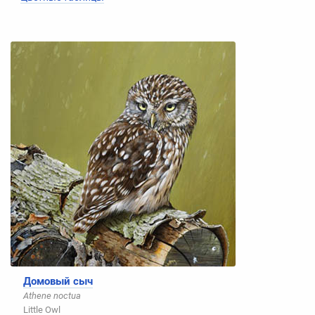
Домовый сыч
Athene noctua
Little Owl