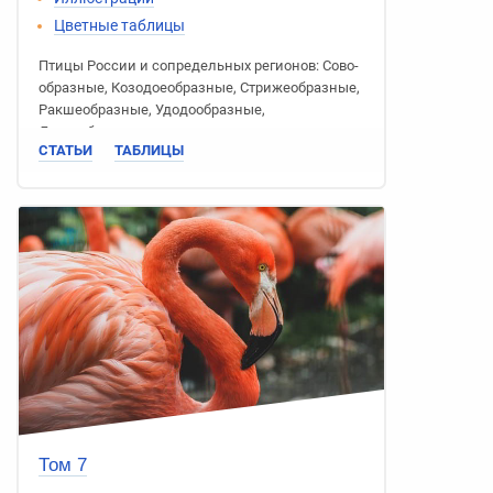
Цветные таблицы
Птицы России
и сопредельных регионов:
Сово­
образные
,
Козодое­образные
,
Стриже­образные
,
Ракше­образные
,
Удодо­образные
,
Дятлообразные
СТАТЬИ
ТАБЛИЦЫ
Том 7