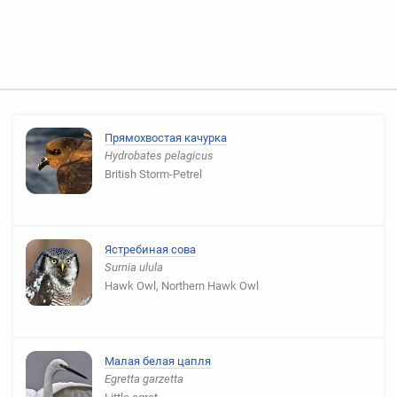
Прямохвостая качурка
Hydrobates pelagicus
British Storm-Petrel
Ястребиная сова
Surnia ulula
Hawk Owl, Northern Hawk Owl
Малая белая цапля
Egretta garzetta