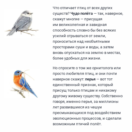
Что отличает птиц от всех других
существ?
Чудо полёта
— так, наверное,
скажут многие — присущая
им великолепная и завидная
способность словно бы без всяких
усилий отрываться от земли,
проноситься над необъятными
просторами суши и воды, а затем
вновь опускаться на землю в местах,
более удобных для жизни.
Но спросите о том же орнитолога или
просто любителя птиц, и они почти
наверное скажут:
перья
— вот тот
единственный признак, который
присущ только птицам и никакому
другому живому существу. Собственно
говоря, именно перья, за миллионы
лет развившиеся из чешуи
пресмыкающихся под воздействием
эволюционных процессов, и сделали
возможным птичий полёт.