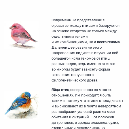
Современные представления
о родстве между птицами базируются
на основе сходства не только между
отдельными генами
и их комбинациями, но и
всего генома
.
Дальнейшее развитие этого
направления видится в изучении всё
большего числа геномов от птиц
разных видов, ведь именно от этого
во многом будет зависеть форма
ветвления полученного
филогенетического древа.
Яйца птиц
совершенны во многих
отношениях. Им приходится быть
такими, потому что птицы откладывают
и высиживают их в почти невероятном
разнообразии условий разных мест
обитания и ситуаций — от полюсов
до тропиков; в средах влажных, сухих,
стерильных и переполненных