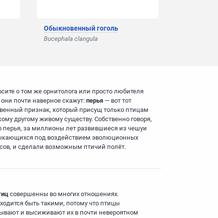
Обыкновенный гоголь
Bucephala clangula
осите о том же орнитолога или просто любителя
и они почти наверное скажут:
перья
— вот тот
венный признак, который присущ только птицам
кому другому живому существу. Собственно говоря,
 перья, за миллионы лет развившиеся из чешуи
кающихся под воздействием эволюционных
сов, и сделали возможным птичий полёт.
тиц
совершенны во многих отношениях.
ходится быть такими, потому что птицы
ывают и высиживают их в почти невероятном