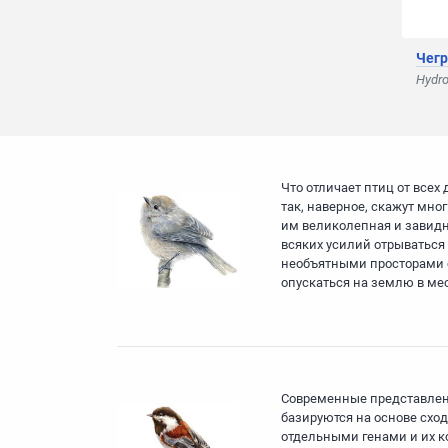
Чегр
Hydro
Что отличает птиц от всех
так, наверное, скажут мно
им великолепная и завидн
всяких усилий отрываться 
необъятными просторами с
опускаться на землю в мес
Современные представлен
базируются на основе схо
отдельными генами и их 