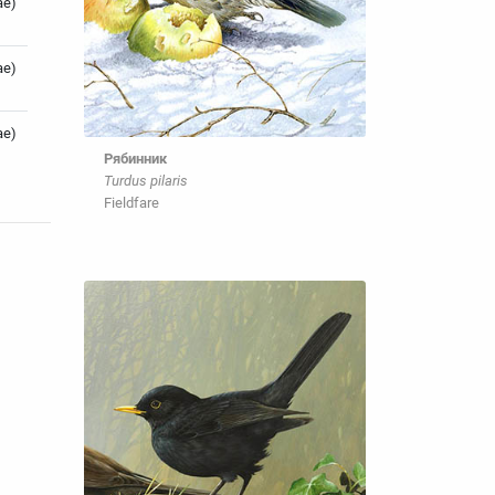
ae)
ae)
ae)
Рябинник
Turdus pilaris
Fieldfare