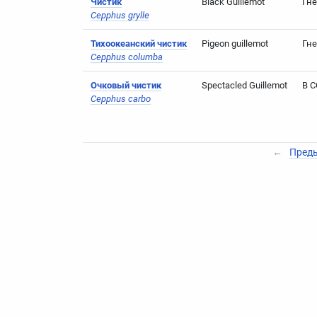
Чистик
Black Guillemot
Гне
Cepphus grylle
Тихоокеанский чистик
Pigeon guillemot
Гн
Cepphus columba
Очковый чистик
Spectacled Guillemot
В 
Cepphus carbo
←
Пред