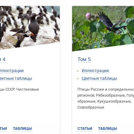
 4
Том 5
ллюстрации
Иллюстрации
ветные таблицы
Цветные таблицы
цы СССР
.
Чистиковые
Птицы России
и сопредельны
регионов:
Рябко­образные
,
Гол
образные
,
Кукушко­образные
,
Сово­образные
ТЬИ
ТАБЛИЦЫ
СТАТЬИ
ТАБЛИЦЫ