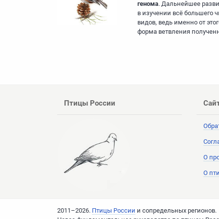
генома
. Дальнейшее разви
в изучении всё большего ч
видов, ведь именно от это
форма ветвления полученн
Птицы России
Сай
Обра
Согл
О пр
О пт
2011–2026.
Птицы России
и сопредельных регионов.