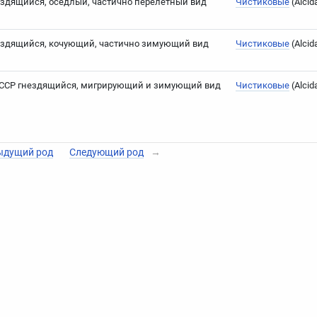
здящийся, оседлый, частично перелётный вид
Чистиковые
(Alcid
ездящийся, кочующий, частично зимующий вид
Чистиковые
(Alcid
СССР гнездящийся, мигрирующий и зимующий вид
Чистиковые
(Alcid
ыдущий род
Следующий род
→