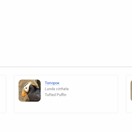
Топорок
Lunda cirrhata
Tufted Puffin