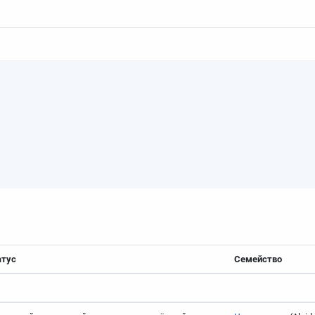
)
атус
Семейство