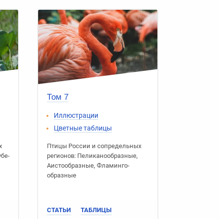
Том 7
Иллюстрации
Цветные таблицы
х
Птицы России
и сопредельных
убе­
регионов:
Пеликано­образные
,
Аисто­образные
,
Фламинго­
образные
СТАТЬИ
ТАБЛИЦЫ