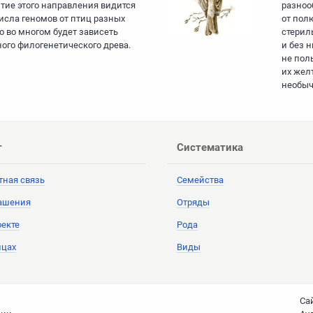
тие этого направления видится
разноо
исла геномов от птиц разных
от полю
го во многом будет зависеть
стерил
ого филогенетического древа.
и без н
не поль
их жел
необыч
т
Систематика
тная связь
Семейства
ашения
Отряды
оекте
Рода
ицах
Виды
Cа