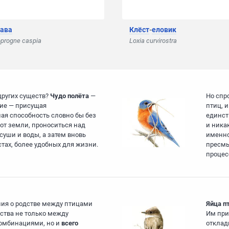
ава
Клёст
-
еловик
progne caspia
Loxia curvirostra
 других существ?
Чудо полёта
—
Но спр
гие — присущая
птиц, 
ая способность словно бы без
единст
от земли, проноситься над
и ника
уши и воды, а затем вновь
именно
тах, более удобных для жизни.
пресмы
процес
ия о родстве между птицами
Яйца п
дства не только между
Им при
комбинациями, но и
всего
отклад