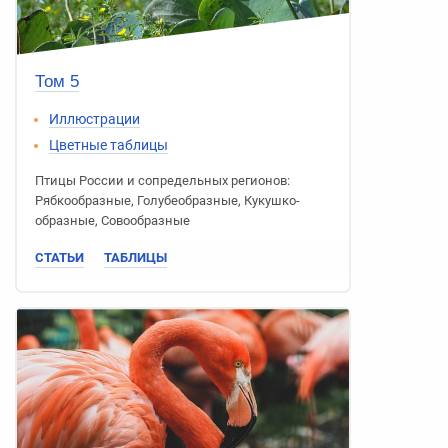
Том 5
Иллюстрации
Цветные таблицы
Птицы России
и сопредельных регионов:
Рябко­образные
,
Голубе­образные
,
Кукушко­
образные
,
Сово­образные
СТАТЬИ
ТАБЛИЦЫ