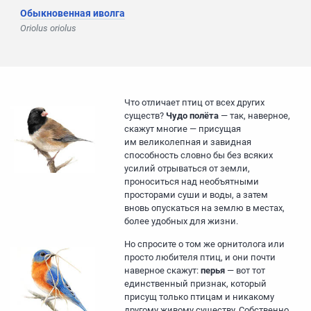
Обыкновенная иволга
Oriolus oriolus
Что отличает птиц от всех других
существ?
Чудо полёта
— так, наверное,
скажут многие — присущая
им великолепная и завидная
способность словно бы без всяких
усилий отрываться от земли,
проноситься над необъятными
просторами суши и воды, а затем
вновь опускаться на землю в местах,
более удобных для жизни.
Но спросите о том же орнитолога или
просто любителя птиц, и они почти
наверное скажут:
перья
— вот тот
единственный признак, который
присущ только птицам и никакому
другому живому существу. Собственно