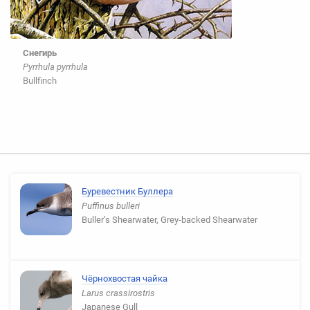
Снегирь
Pyrrhula pyrrhula
Bullfinch
Буревестник Буллера
Puffinus bulleri
Buller’s Shearwater, Grey-backed Shearwater
Чёрнохвостая чайка
Larus crassirostris
Japanese Gull