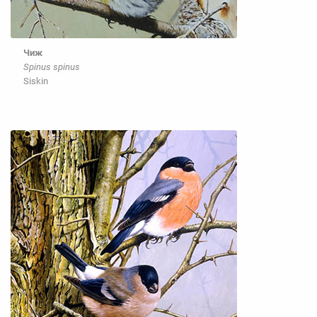
Чиж
Spinus spinus
Siskin