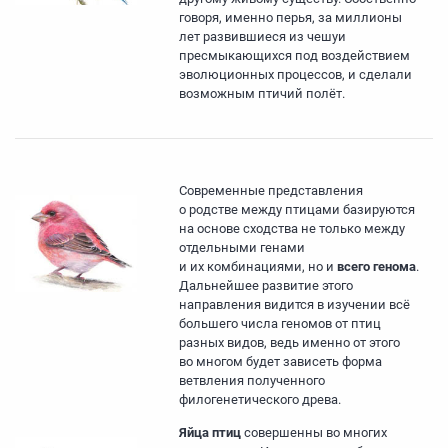
говоря, именно перья, за миллионы
лет развившиеся из чешуи
пресмыкающихся под воздействием
эволюционных процессов, и сделали
возможным птичий полёт.
Современные представления
о родстве между птицами базируются
на основе сходства не только между
отдельными генами
и их комбинациями, но и
всего генома
.
Дальнейшее развитие этого
направления видится в изучении всё
большего числа геномов от птиц
разных видов, ведь именно от этого
во многом будет зависеть форма
ветвления полученного
филогенетического древа.
Яйца птиц
совершенны во многих