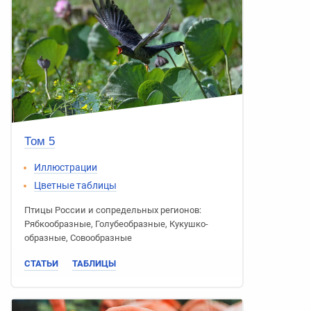
Том 5
Иллюстрации
Цветные таблицы
Птицы России
и сопредельных регионов:
Рябко­образные
,
Голубе­образные
,
Кукушко­
образные
,
Сово­образные
СТАТЬИ
ТАБЛИЦЫ