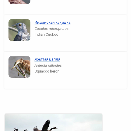
Индийская кукушка
Cuculus micropterus
Indian Cuckoo
Жёлтая цапля
Ardeola ralloides
Squacco heron