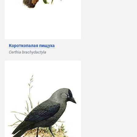
Короткопалая пищуха
Certhia brachydactyla