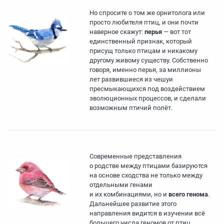
Но спросите о том же орнитолога или
просто любителя птиц, и они почти
наверное скажут:
перья
— вот тот
единственный признак, который
присущ только птицам и никакому
другому живому существу. Собственно
говоря, именно перья, за миллионы
лет развившиеся из чешуи
пресмыкающихся под воздействием
эволюционных процессов, и сделали
возможным птичий полёт.
Современные представления
о родстве между птицами базируются
на основе сходства не только между
отдельными генами
и их комбинациями, но и
всего генома
.
Дальнейшее развитие этого
направления видится в изучении всё
большего числа геномов от птиц