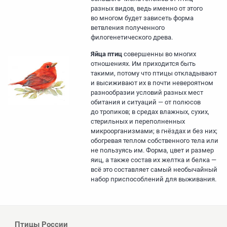
разных видов, ведь именно от этого
во многом будет зависеть форма
ветвления полученного
филогенетического древа.
Яйца птиц
совершенны во многих
отношениях. Им приходится быть
такими, потому что птицы откладывают
и высиживают их в почти невероятном
разнообразии условий разных мест
обитания и ситуаций — от полюсов
до тропиков; в средах влажных, сухих,
стерильных и переполненных
микроорганизмами; в гнёздах и без них;
обогревая теплом собственного тела или
не пользуясь им. Форма, цвет и размер
яиц, а также состав их желтка и белка —
всё это составляет самый необычайный
набор приспособлений для выживания.
Птицы России