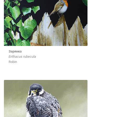
Зарянка
Erithacus rubecula
Robin