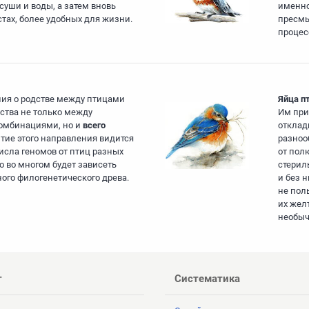
уши и воды, а затем вновь
именно
тах, более удобных для жизни.
пресмы
процес
ия о родстве между птицами
Яйца п
дства не только между
Им при
комбинациями, но и
всего
отклад
тие этого направления видится
разноо
исла геномов от птиц разных
от полю
го во многом будет зависеть
стерил
ого филогенетического древа.
и без н
не поль
их жел
необыч
т
Систематика