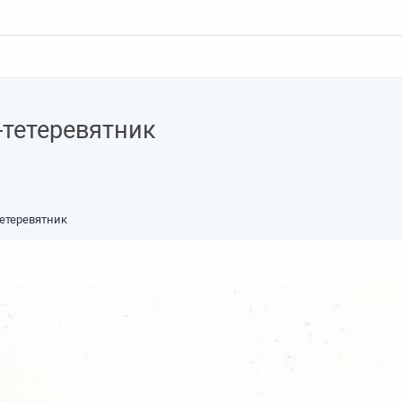
-тетеревятник
тетеревятник