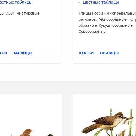
ветные таблицы
Цветные таблицы
цы СССР
.
Чистиковые
Птицы России
и сопредельны
регионов:
Рябко­образные
,
Гол
образные
,
Кукушко­образные
,
Сово­образные
ТЬИ
ТАБЛИЦЫ
СТАТЬИ
ТАБЛИЦЫ