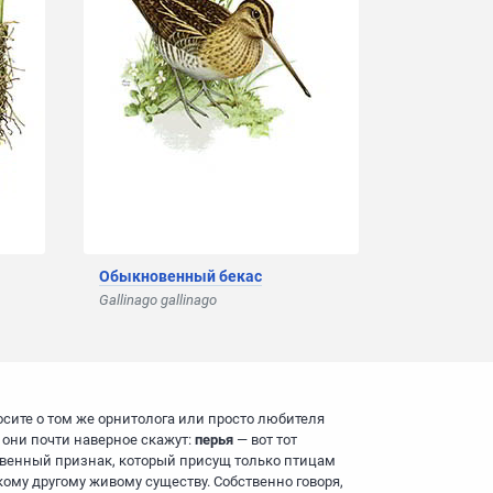
Обыкновенный бекас
Gallinago gallinago
осите о том же орнитолога или просто любителя
и они почти наверное скажут:
перья
— вот тот
венный признак, который присущ только птицам
кому другому живому существу. Собственно говоря,