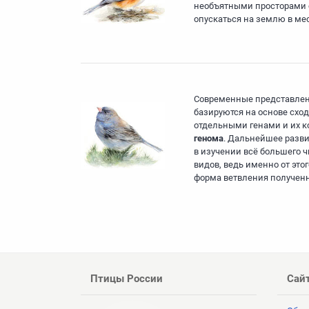
необъятными просторами с
опускаться на землю в мес
Современные представлен
базируются на основе схо
отдельными генами и их 
генома
. Дальнейшее разви
в изучении всё большего ч
видов, ведь именно от это
форма ветвления полученн
Птицы России
Сай