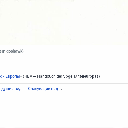
ern goshawk)
ной Европы
» (HBV — Handbuch der Vögel Mitteleuropas)
ыдущий вид
|
Следующий вид
→