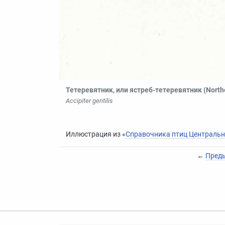
Тетеревятник
, или
ястреб
-
тетеревятник
(North
Accipiter gentilis
Иллюстрация из «
Справочника птиц Централь
←
Пред