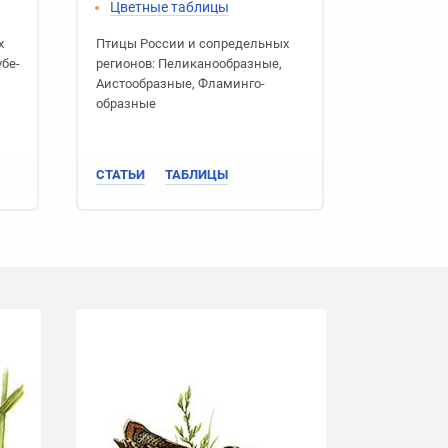
Цветные таблицы
х
Птицы России
и сопредельных
убе­
регионов:
Пеликано­образные
,
Аисто­образные
,
Фламинго­
образные
СТАТЬИ
ТАБЛИЦЫ