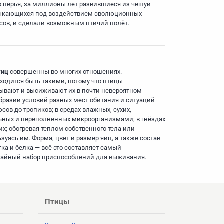
 перья, за миллионы лет развившиеся из чешуи
кающихся под воздействием эволюционных
сов, и сделали возможным птичий полёт.
тиц
совершенны во многих отношениях.
ходится быть такими, потому что птицы
ывают и высиживают их в почти невероятном
бразии условий разных мест обитания и ситуаций —
сов до тропиков; в средах влажных, сухих,
ьных и переполненных микроорганизмами; в гнёздах
их; обогревая теплом собственного тела или
зуясь им. Форма, цвет и размер яиц, а также состав
тка и белка — всё это составляет самый
айный набор приспособлений для выживания.
Птицы