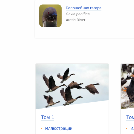
Белошейная гагара
Gavia pacifica
Arctic Diver
Том 1
Том
Иллюстрации
И