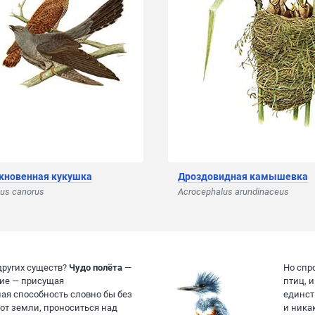
кновенная кукушка
Дроздовидная камышевка
us canorus
Acrocephalus arundinaceus
 других существ?
Чудо полёта
—
Но спр
гие — присущая
птиц, 
ая способность словно бы без
единст
от земли, проноситься над
и ника