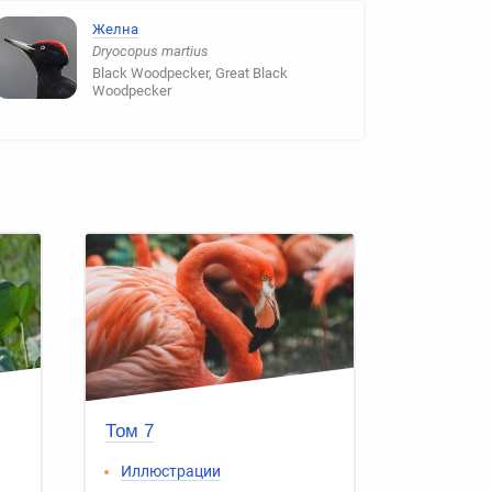
Желна
Dryocopus martius
Black Woodpecker, Great Black
Woodpecker
Том 7
Иллюстрации