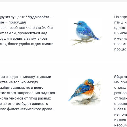
 других существ?
Чудо полёта
—
Но спр
гие — присущая
птиц, 
ая способность словно бы без
единст
от земли, проноситься над
и ника
уши и воды, а затем вновь
именно
тах, более удобных для жизни.
пресмы
процес
ия о родстве между птицами
Яйца п
дства не только между
Им при
комбинациями, но и
всего
отклад
тие этого направления видится
разноо
исла геномов от птиц разных
от полю
го во многом будет зависеть
стерил
ого филогенетического древа.
и без н
не поль
их жел
необыч