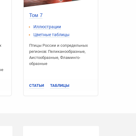
Том 7
Иллюстрации
Цветные таблицы
х
Птицы России
и сопредельных
регионов:
Пеликано­образные
,
Аисто­образные
,
Фламинго­
образные
ые
СТАТЬИ
ТАБЛИЦЫ