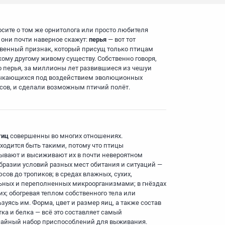
осите о том же орнитолога или просто любителя
и они почти наверное скажут:
перья
— вот тот
венный признак, который присущ только птицам
кому другому живому существу. Собственно говоря,
 перья, за миллионы лет развившиеся из чешуи
кающихся под воздействием эволюционных
сов, и сделали возможным птичий полёт.
тиц
совершенны во многих отношениях.
ходится быть такими, потому что птицы
ывают и высиживают их в почти невероятном
бразии условий разных мест обитания и ситуаций —
сов до тропиков; в средах влажных, сухих,
ьных и переполненных микроорганизмами; в гнёздах
их; обогревая теплом собственного тела или
зуясь им. Форма, цвет и размер яиц, а также состав
тка и белка — всё это составляет самый
айный набор приспособлений для выживания.