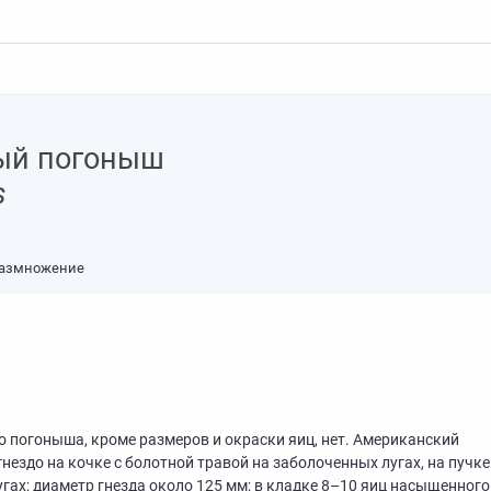
ый погоныш
s
азмножение
погоныша, кроме размеров и окраски яиц, нет. Американский
гнездо на кочке с болотной травой на заболоченных лугах, на пучке
угах; диаметр гнезда около 125 мм; в кладке
8–10
яиц насыщенного 