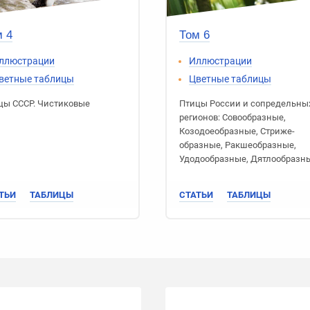
 4
Том 6
ллюстрации
Иллюстрации
ветные таблицы
Цветные таблицы
цы СССР
.
Чистиковые
Птицы России
и сопредельны
регионов:
Сово­образные
,
Козодое­образные
,
Стриже­
образные
,
Ракше­образные
,
Удодо­образные
,
Дятлообразн
ТЬИ
ТАБЛИЦЫ
СТАТЬИ
ТАБЛИЦЫ