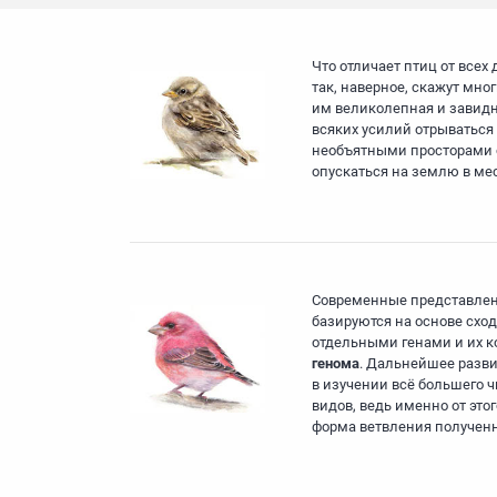
Что отличает птиц от всех
так, наверное, скажут мно
им великолепная и завидн
всяких усилий отрываться 
необъятными просторами с
опускаться на землю в мес
Современные представлен
базируются на основе схо
отдельными генами и их 
генома
. Дальнейшее разви
в изучении всё большего ч
видов, ведь именно от это
форма ветвления полученн