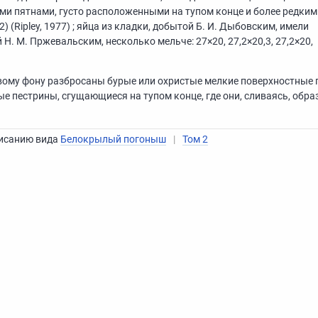
ыми пятнами, густо расположенными на тупом конце и более редким
2) (Ripley, 1977) ; яйца из кладки, добытой Б. И. Дыбовским, имели
 Н. М. Пржевальским, несколько мельче: 27×20, 27,2×20,3, 27,2×20,
вому фону разбросаны бурые или охристые мелкие поверхностные 
е пестрины, сгущающиеся на тупом конце, где они, сливаясь, обра
писанию вида
Белокрылый погоныш
|
Том 2