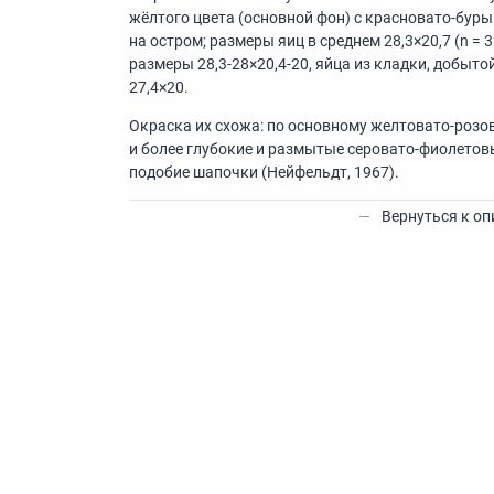
жёлтого цвета (основной фон) с красновато-бур
на остром; размеры яиц в среднем 28,3×20,7 (n = 3
размеры 28,3-28×20,4-20, яйца из кладки, добытой
27,4×20.
Окраска их схожа: по основному желтовато-розо
и более глубокие и размытые серовато-фиолетовы
подобие шапочки (Нейфельдт, 1967).
—
Вернуться к о