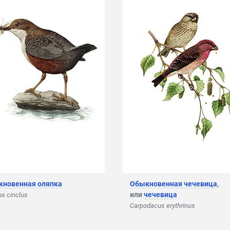
кновенная оляпка
Обыкновенная чечевица
,
или
чечевица
us cinclus
Carpodacus erythrinus