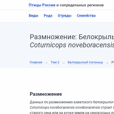
Птицы России
и сопредельных регионов
Виды
Рода
Отряды
Семейства
Размножение: Белокрыл
Coturnicops noveboracensi
Главная
→
Том 2
→
Белокрылый погоныш
→
Р
Размножение
Данных по размножению азиатского белокрылого 
Coturnicops noveboracensis noveboracensis
строит 
старого сена или на кучке земли на сенокосных л