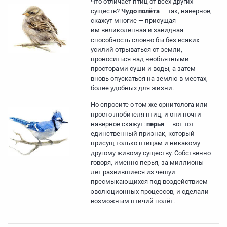
Что отличает птиц от всех других
существ?
Чудо полёта
— так, наверное,
скажут многие — присущая
им великолепная и завидная
способность словно бы без всяких
усилий отрываться от земли,
проноситься над необъятными
просторами суши и воды, а затем
вновь опускаться на землю в местах,
более удобных для жизни.
Но спросите о том же орнитолога или
просто любителя птиц, и они почти
наверное скажут:
перья
— вот тот
единственный признак, который
присущ только птицам и никакому
другому живому существу. Собственно
говоря, именно перья, за миллионы
лет развившиеся из чешуи
пресмыкающихся под воздействием
эволюционных процессов, и сделали
возможным птичий полёт.