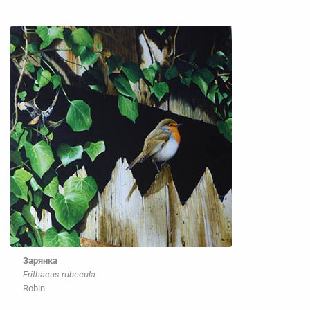
Зарянка
Erithacus rubecula
Robin