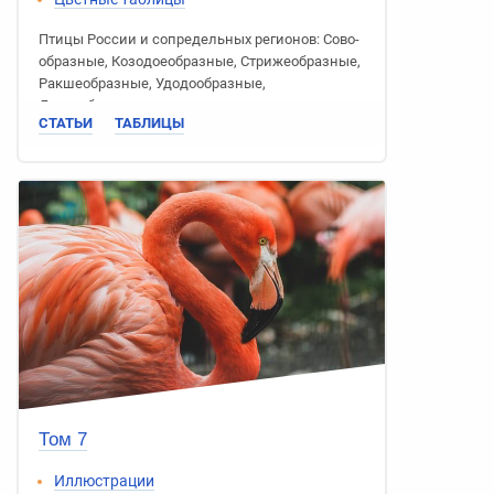
Птицы России
и сопредельных регионов:
Сово­
образные
,
Козодое­образные
,
Стриже­образные
,
Ракше­образные
,
Удодо­образные
,
Дятлообразные
СТАТЬИ
ТАБЛИЦЫ
Том 7
Иллюстрации