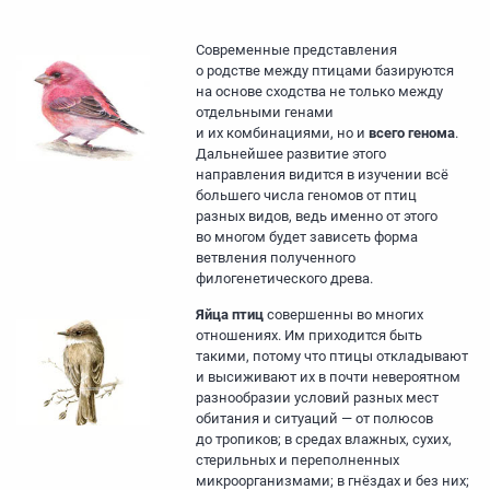
Современные представления
о родстве между птицами базируются
на основе сходства не только между
отдельными генами
и их комбинациями, но и
всего генома
.
Дальнейшее развитие этого
направления видится в изучении всё
большего числа геномов от птиц
разных видов, ведь именно от этого
во многом будет зависеть форма
ветвления полученного
филогенетического древа.
Яйца птиц
совершенны во многих
отношениях. Им приходится быть
такими, потому что птицы откладывают
и высиживают их в почти невероятном
разнообразии условий разных мест
обитания и ситуаций — от полюсов
до тропиков; в средах влажных, сухих,
стерильных и переполненных
микроорганизмами; в гнёздах и без них;