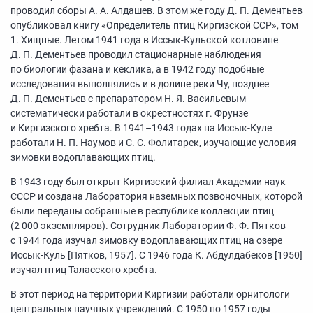
проводил сборы А. А. Алдашев. В этом же году Д. П. Дементьев
опубликовал книгу «Определитель птиц Киргизской ССР», том
1. Хищные. Летом 1941 года в Иссык-Кульской котловине
Д. П. Дементьев проводил стационарные наблюдения
по биологии фазана и кеклика, а в 1942 году подобные
исследования выполнялись и в долине реки Чу, позднее
Д. П. Дементьев с препаратором Н. Я. Васильевым
систематически работали в окрестностях г. Фрунзе
и Киргизского хребта. В
1941–1943
годах на Иссык-Куле
работали Н. П. Наумов и С. С. Фолитарек, изучающие условия
зимовки водоплавающих птиц.
В 1943 году был открыт Киргизский филиал Академии наук
СССР и создана Лаборатория наземных позвоночных, которой
были переданы собранные в республике коллекции птиц
(2 000 экземпляров). Сотрудник Лаборатории Ф. Ф. Пятков
с 1944 года изучал зимовку водоплавающих птиц на озере
Иссык-Куль [Пятков, 1957]. С 1946 года К. Абдулдабеков [1950]
изучал птиц Таласского хребта.
В этот период на территории Киргизии работали орнитологи
центральных научных учреждений. С 1950 по 1957 годы