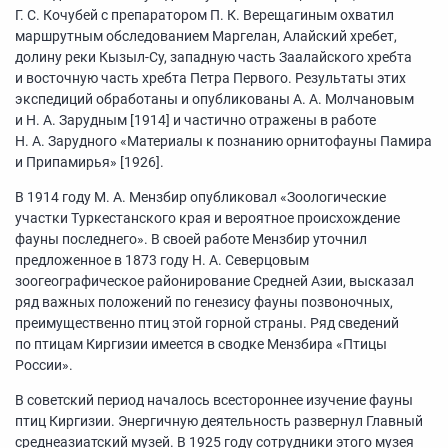
Г. С. Кочубей с препаратором П. К. Верещагиным охватил
маршрутным обследованием Маргелан, Алайский хребет,
долину реки Кызыл-Су, западную часть Заалайского хребта
и восточную часть хребта Петра Первого. Результаты этих
экспедиций обработаны и опубликованы А. А. Молчановым
и Н. А. Зарудным [1914] и частично отражены в работе
Н. А. Зарудного «Материалы к познанию орнитофауны Памира
и Припамирья» [1926].
В 1914 году М. А. Мензбир опубликовал «Зоологические
участки Туркестанского края и вероятное происхождение
фауны последнего». В своей работе Мензбир уточнил
предложенное в 1873 году Н. А. Северцовым
зоогеографическое районирование Средней Азии, высказал
ряд важных положений по генезису фауны позвоночных,
преимущественно птиц этой горной страны. Ряд сведений
по птицам Киргизии имеется в сводке Мензбира «Птицы
России».
В советский период началось всестороннее изучение фауны
птиц Киргизии. Энергичную деятельность развернул Главный
среднеазиатский музей. В 1925 году сотрудники этого музея