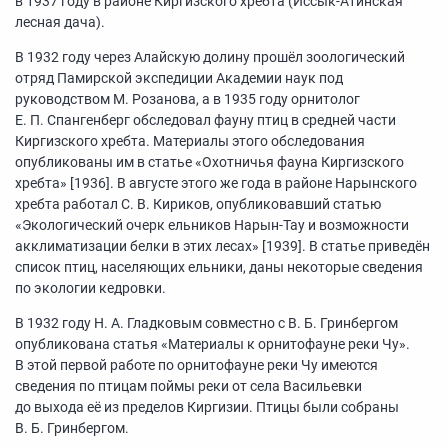
в 1937 году в районе Киргизского хребта (Иссык-Атинская
лесная дача).
В 1932 году через Алайскую долину прошёл зоологический
отряд Памирской экспедиции Академии наук под
руководством М. Розанова, а в 1935 году орнитолог
Е. П. Спангенберг обследовал фауну птиц в средней части
Киргизского хребта. Материалы этого обследования
опубликованы им в статье «Охотничья фауна Киргизского
хребта» [1936]. В августе этого же года в районе Нарынского
хребта работал С. В. Кириков, опубликовавший статью
«Экологический очерк ельников Нарын-Тау и возможности
акклиматизации белки в этих лесах» [1939]. В статье приведён
список птиц, населяющих ельники, даны некоторые сведения
по экологии кедровки.
В 1932 году Н. А. Гладковым совместно с В. Б. Гринбергом
опубликована статья «Материалы к орнитофауне реки Чу».
В этой первой работе по орнитофауне реки Чу имеются
сведения по птицам поймы реки от села Васильевки
до выхода её из пределов Киргизии. Птицы были собраны
В. Б. Гринбергом.