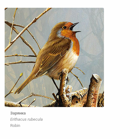
Зарянка
Erithacus rubecula
Robin