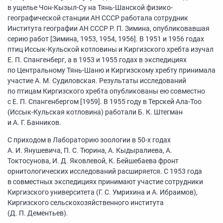
в ущелье Чон-Кызыл-Су на Тянь-Шанской физико-
географической станции АН СССР работала сотрудник
Института географии АН СССР Р. П. Зимина, опубликовавшая
серию работ [Зимина, 1953, 1954, 1956]. В 1951 и 1956 годах
птиц Иссык-Кульской котловины и Киргизского хребта изучал
Е. П. Спангенберг, а в 1953 и 1955 годах в экспедициях
по Центральному Тянь-Шаню и Киргизскому хребту принимала
участие А. М. Судиловская. Результаты исследований
по птицам Киргизского хребта опубликованы ею совместно
с Е. П. Спангенбергом [1959]. В 1955 году в Терскей Ала-Too
(Иссык-Кульская котловина) работали Б. К. Штегман
и А. Г. Банников.
С приходом в Лабораторию зоологии в
50-х
годах
А. И. Янушевича, П. С. Тюрина, А. Кыдыралиева, А.
Токтосунова, И. Д. Яковлевой, К. Бейшебаева фронт
орнитологических исследований расширяется. С 1953 года
в совместных экспедициях принимают участие сотрудники
Киргизского университета (Г. С. Умрихина и А. Ибраимов),
Киргизского сельскохозяйственного института
(Д. П. Дементьев).