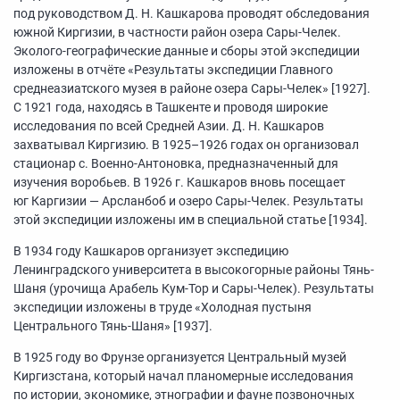
под руководством Д. Н. Кашкарова проводят обследования
южной Киргизии, в частности район озера Сары-Челек.
Эколого-географические данные и сборы этой экспедиции
изложены в отчёте «Результаты экспедиции Главного
среднеазиатского музея в районе озера Сары-Челек» [1927].
С 1921 года, находясь в Ташкенте и проводя широкие
исследования по всей Средней Азии. Д. Н. Кашкаров
захватывал Киргизию. В
1925–1926
годах он организовал
стационар с. Военно-Антоновка, предназначенный для
изучения воробьев. В 1926 г. Кашкаров вновь посещает
юг Каргизии — Арсланбоб и озеро Сары-Челек. Результаты
этой экспедиции изложены им в специальной статье [1934].
В 1934 году Кашкаров организует экспедицию
Ленинградского университета в высокогорные районы Тянь-
Шаня (урочища Арабель Кум-Тор и Сары-Челек). Результаты
экспедиции изложены в труде «Холодная пустыня
Центрального Тянь-Шаня» [1937].
В 1925 году во Фрунзе организуется Центральный музей
Киргизстана, который начал планомерные исследования
по истории, экономике, этнографии и фауне позвоночных