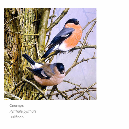
Снегирь
Pyrrhula pyrrhula
Bullfinch