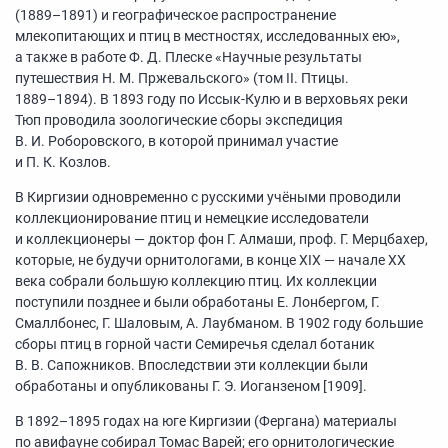
(1889–1891)
и географическое распространение
млекопитающих и птиц в местностях, исследованных ею»,
а также в работе Ф. Д. Плеске «Научные результаты
путешествия Н. М. Пржевальского» (том II. Птицы.
1889–1894).
В 1893 году по Иссык-Кулю и в верховьях реки
Тюп проводила зоологические сборы экспедиция
B. И. Роборовского, в которой принимал участие
и П. К. Козлов.
В Киргизии одновременно с русскими учёными проводили
коллекционирование птиц и немецкие исследователи
и коллекционеры — доктор фон Г. Алмаши, проф. Г. Мерцбахер,
которые, не будучи орнитологами, в конце XIX — начале XX
века собрали большую коллекцию птиц. Их коллекции
поступили позднее и были обработаны Е. Лонбергом, Г.
Смаллбонес, Г. Шаловым, А. Лаубманом. В 1902 году большие
сборы птиц в горной части Семиречья сделал ботаник
В. В. Сапожников. Впоследствии эти коллекции были
обработаны и опубликованы Г. Э. Иоганзеном [1909].
В
1892–1895
годах на юге Киргизии (Фергана) материалы
по авифауне собирал Томас Варей; его орнитологические