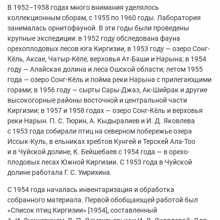
В
1952–1958
годах много внимания уделялось
коллекционным сборам, с 1955 по 1960 годы. Лаборатория
занималась орнитофауной. В эти годы были проведены
крупные экспедиции: в 1952 году обследована фауна
орехоплодовых лесов юга Киргизии, в 1953 году — озеро Сонг-
Кёль, Аксае, Чатыр-Кёле, верховья Ат-Баши и Нарына; в 1954
году — Алайская долина и леса Ошской области; летом 1955
года — озеро Сонг-Кёль и пойма реки Нарына с прилегающими
горами; в 1956 году — сырты Сары-Джаз, Ак-Шийрак и другие
высокогорные районы восточной и центральной части
Киргизии; в 1957 и 1958 годах — озеро Сонг-Кёль и верховья
реки Нарын. П. С. Тюрин, А. Кыдыралиев и И. Д. Яковлева
с 1953 года собирали птиц на северном побережье озера
Иссык-Куль, в ельниках хребтов Кунгей и Терскей Ала-Тоо
и в Чуйской долине, К. Бейшебаев с 1954 года — в орехо-
плодовых лесах Южной Киргизии. С 1953 года в Чуйской
долине работала Г. С. Умрихина.
С 1954 года началась инвентаризация и обработка
собранного материала. Первой обобщающей работой был
«Список птиц Киргизии» [1954], составленный