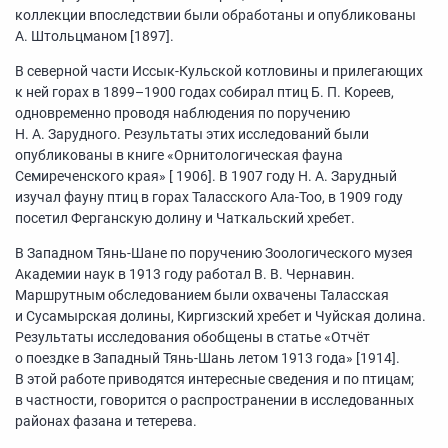
коллекции впоследствии были обработаны и опубликованы
А. Штольцманом [1897].
В северной части Иссык-Кульской котловины и прилегающих
к ней горах в
1899–1900
годах собирал птиц Б. П. Кореев,
одновременно проводя наблюдения по поручению
Н. А. Зарудного. Результаты этих исследований были
опубликованы в книге «Орнитологическая фауна
Семиреченского края» [ 1906]. В 1907 году Н. А. Зарудный
изучал фауну птиц в горах Таласского Ала-Too, в 1909 году
посетил Ферганскую долину и Чаткальский хребет.
В Западном Тянь-Шане по поручению Зоологического музея
Академии наук в 1913 году работал В. В. Чернавин.
Маршрутным обследованием были охвачены Таласская
и Сусамырская долины, Киргизский хребет и Чуйская долина.
Результаты исследования обобщены в статье «Отчёт
о поездке в Западный Тянь-Шань летом 1913 года» [1914].
В этой работе приводятся интересные сведения и по птицам;
в частности, говорится о распространении в исследованных
районах фазана и тетерева.