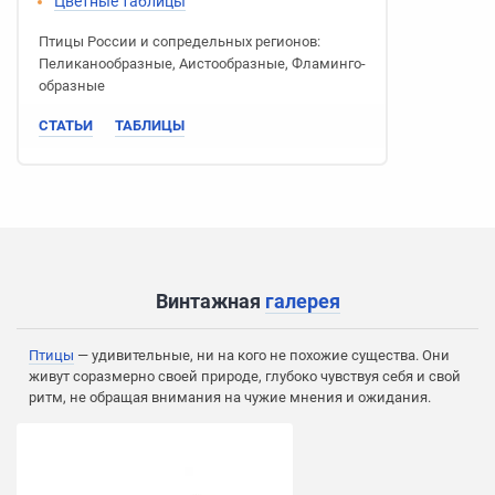
Цветные таблицы
Птицы России
и сопредельных регионов:
Пеликано­образные
,
Аисто­образные
,
Фламинго­
образные
СТАТЬИ
ТАБЛИЦЫ
Винтажная
галерея
Птицы
— удивительные, ни на кого не похожие существа. Они
живут соразмерно своей природе, глубоко чувствуя себя и свой
ритм, не обращая внимания на чужие мнения и ожидания.