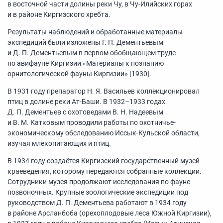
в восточной части долины реки Чу, в Чу-Илийских горах
и в районе Киргизского хребта.
Результаты наблюдений и обработанные материалы
экспедиций были изложены Г. П. Дементьевым
и Д. П. Дементьевым в первом обобщающем труде
по авифауне Киргизии «Материалы к познанию
орнитологической фауны Киргизии» [1930].
В 1931 году препаратор Н. Я. Васильев коллекционировал
птиц в долине реки Ат-Баши. В
1932–1933
годах
Д. П. Дементьев с охотоведами В. Н. Надеевым
и В. М. Катковым проводили работы по охотничье-
экономическому обследованию Иссык-Кульской области,
изучая млекопитающих и птиц.
В 1934 году создаётся Киргизский государственный музей
краеведения, которому передаются собранные коллекции.
Сотрудники музея продолжают исследования по фауне
позвоночных. Крупные зоологические экспедиции под
руководством Д. П. Дементьева работают в 1934 году
в районе Арсланбоба (орехоплодовые леса Южной Киргизии),