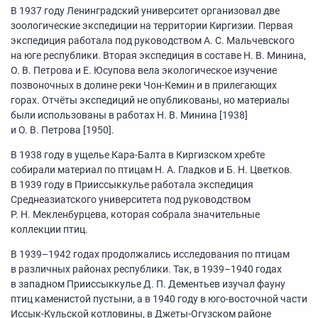
В 1937 году Ленинградский университет организовал две
зоологические экспедиции на территории Киргизии. Первая
экспедиция работала под руководством А. С. Мальчевского
на юге республики. Вторая экспедиция в составе Н. В. Минина,
О. В. Петрова и Е. Юсупова вела экологическое изучение
позвоночных в долине реки Чон-Кемин и в прилегающих
горах. Отчёты экспедиций не опубликованы, но материалы
были использованы в работах Н. В. Минина [1938]
и О. В. Петрова [1950].
В 1938 году в ущелье Кара-Балта в Киргизском хребте
собирали материал по птицам Н. А. Гладков и Б. Н. Цветков.
В 1939 году в Прииссыккулье работала экспедиция
Среднеазиатского университета под руководством
Р. Н. Мекленбурцева, которая собрала значительные
коллекции птиц.
В
1939–1942
годах продолжались исследования по птицам
в различных районах республики. Так, в
1939–1940
годах
в западном Прииссыккулье Д. П. Дементьев изучал фауну
птиц каменистой пустыни, а в 1940 году в юго-восточной части
Иссык-Кульской котловины, в Джеты-Огузском районе