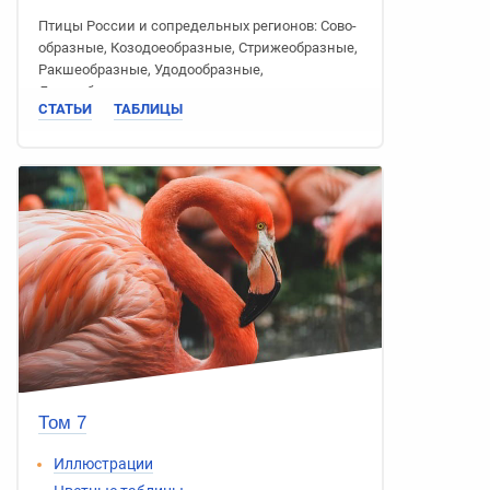
Птицы России
и сопредельных регионов:
Сово­
образные
,
Козодое­образные
,
Стриже­образные
,
Ракше­образные
,
Удодо­образные
,
Дятлообразные
СТАТЬИ
ТАБЛИЦЫ
Том 7
Иллюстрации