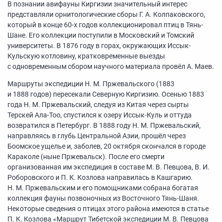
В познании авифауны Киргизии значительный интерес
представляли орнитологические сборы Г. А. Колпаковского,
который в конце
60-х
годов коллекционировал птиц в Тянь-
Шане. Его коллекции поступили в Московский и Томский
университеты. В 1876 году в горах, окружающих Иссык-
Кульскую котловину, кратковременные выезды
с одновременным сбором научного материала провёл А. Маев.
Маршруты экспедиции Н. М. Пржевальского (1883
и 1888 годов) пересекали Северную Киргизию. Осенью 1883
года Н. М. Пржевальский, следуя из Китая через сырты
Терскей Ала-Too, спустился к озеру Иссык-Куль и оттуда
возвратился в Петербург. В 1888 году Н. М. Пржевальский,
направляясь в глубь Центральной Азии, прошёл через
Боомское ущелье и, заболев, 20 октября скончался в городе
Караколе (ныне Пржевальск). После его смерти
организованная им экспедиция в составе М. В. Певцова, В. И.
Роборовского и П. К. Козлова направилась в Кашгарию.
Н. М. Пржевальским и его помощниками собрана богатая
коллекция фауны позвоночных из Восточного Тянь-Шаня.
Некоторые сведения о птицах этого района имеются в статье
П. К. Козлова «Маршрут Тибетской экспедиции М. В. Певцова