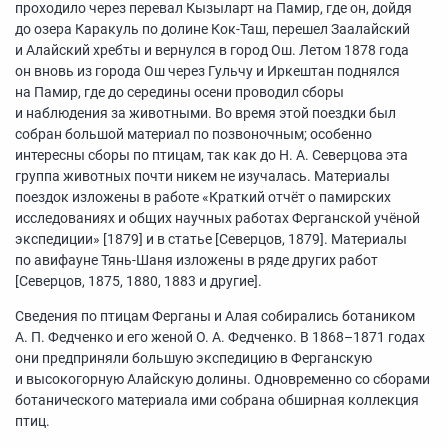
проходило через перевал Кызыларт на Памир, где он, дойдя
до озера Каракуль по долине Кок-Таш, перешел Заалайский
и Алайский хребты и вернулся в город Ош. Летом 1878 года
он вновь из города Ош через Гульчу и Иркештан поднялся
на Памир, где до середины осени проводил сборы
и наблюдения за животными. Во время этой поездки был
собран большой материал по позвоночным; особенно
интересны сборы по птицам, так как до Н. А. Северцова эта
группа животных почти никем не изучалась. Материалы
поездок изложены в работе «Краткий отчёт о памирских
исследованиях и общих научных работах Ферганской учёной
экспедиции» [1879] и в статье [Северцов, 1879]. Материалы
по авифауне Тянь-Шаня изложены в ряде других работ
[Северцов, 1875, 1880, 1883 и другие].
Сведения по птицам Ферганы и Алая собирались ботаником
А. П. Федченко и его женой О. А. Федченко. В
1868–1871
годах
они предприняли большую экспедицию в Ферганскую
и высокогорную Алайскую долины. Одновременно со сборами
ботанического материала ими собрана обширная коллекция
птиц.