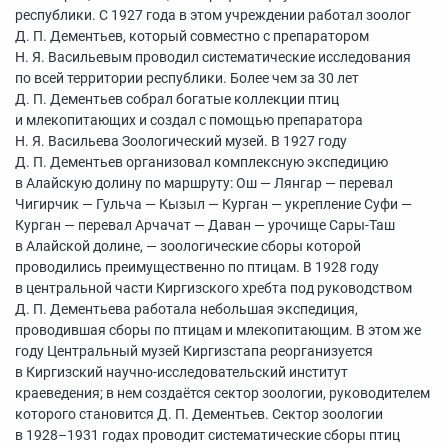
республики. С 1927 года в этом учреждении работал зоолог
Д. П. Дементьев, который совместно с препаратором
Н. Я. Васильевым проводил систематические исследования
по всей территории республики. Более чем за 30 лет
Д. П. Дементьев собрал богатые коллекции птиц
и млекопитающих и создал с помощью препаратора
Н. Я. Васильева Зоологический музей. В 1927 году
Д. П. Дементьев организовал комплексную экспедицию
в Алайскую долину по маршруту: Ош — Лянгар — перевал
Чигирчик — Гульча — Кызыл — Курган — укрепление Суфи —
Курган — перевал Арчачат — Даван — урочище Сары-Таш
в Алайской долине, — зоологические сборы которой
проводились преимущественно по птицам. В 1928 году
в центральной части Киргизского хребта под руководством
Д. П. Дементьева работала небольшая экспедиция,
проводившая сборы по птицам и млекопитающим. В этом же
году Центральный музей Киргизстапа реорганизуется
в Киргизский научно-исследовательский институт
краеведения; в нем создаётся сектор зоологии, руководителем
которого становится Д. П. Дементьев. Сектор зоологии
в
1928–1931
годах проводит систематические сборы птиц