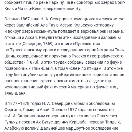
собирает птиц по реке Нарыну, на высокогорных озёрах Сонг-
Кёль и Чатыр-Кёль, в верховье реки Чу.
Осенью 1867 года Н. А. Северцов с помощниками спускается
через Заилийский Ала-Тау в Иссык-Кульскую котловину
и вокруг озера Иссык-Куль попадает в верховья рек Нарына,
Ат-Баши и Аксая. Результаты этих исследований изложены
в статье [Северцов, 1869] и в книге «Путешествия
по Туркестанскому краю и исследование горной страны Тянь-
Шань, совершенное по поручению Русского географического
общества» [1873]. В этих трудах собраны сведения по фауне
позвоночных Тянь-Шаня, в том числе и по птицам. В этом же
году был опубликован труд «Вертикальное и горизонтальное
распространение туркестанских животных», где автор
использовал новый фактический материал по фауне птиц
Тянь-Шаня.
В
1877–1878
годах Н. А. Северцовым были обследованы
Фергана, Памир и Алай. Осенью 1877 года он совместно
с И. И. Скорняковым совершил путешествие из Оша через
Гульчу, перевал Ак-Бугус, долину Куршаба, перевал Талдык,
Алайскую долину. Дальнейшее маршрутное обследование