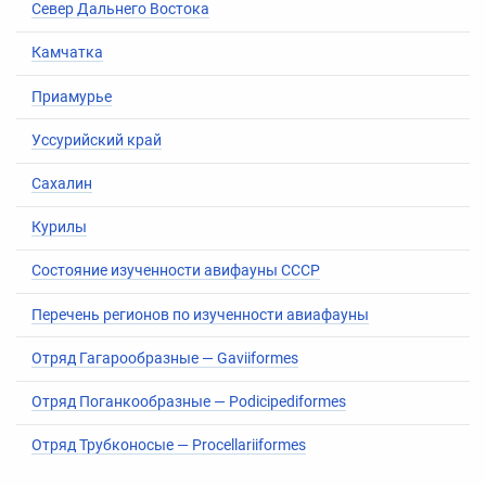
Север Дальнего Востока
Камчатка
Приамурье
Уссурийский край
Сахалин
Курилы
Состояние изученности авифауны СССР
Перечень регионов по изученности авиафауны
Отряд Гагарообразные
—
Gaviiformes
Отряд Поганкообразные
—
Podicipediformes
Отряд Трубконосые
—
Procellariiformes