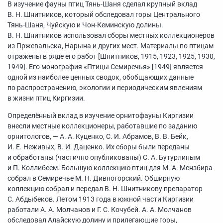
В изучение фауны птиц Тянь-Шаня сделал крупный вклад
В. Н. Шнитников, который обследовал горы Центрального
Тянь-Шаня, Чуйскую и Чон-Кеминскую долины.
В. Н. Шнитников использовал сборы местных коллекционеров
из Пржевальска, Нарына и других мест. Материалы по птицам
отражены в ряде его работ [Шнитников, 1915, 1923, 1925, 1930,
1949]. Его монография «Птицы Семиречья» [1949] является
одной из наиболее ценных сводок, обобщающих данные
по распространению, экологии и периодическим явлениям
в жизни птиц Киргизии.
Определённый вклад в изучение орнитофауны Киргизии
внесли местные коллекционеры, работавшие по заданию
орнитологов, — А. А. Куценко, С. И. Абрамов, В. В. Бейк,
И. Е. Неживых, В. И. Даценко. Их сборы были переданы
и обработаны (частично опубликованы) C. А. Бутурлиным
и П. Коллибеем. Большую коллекцию птиц для М. А. Мензбира
собрал в Семиречье М. Н. Дивногорский. Обширную
коллекцию собрал и передал В. Н. Шнитникову препаратор
С. Абдыбеков. Летом 1913 года в южной части Киргизии
работали А. А. Молчанов и Г. С. Кочубей. А. А. Молчанов
обследовал Алайскую долину и прилегающие горы,