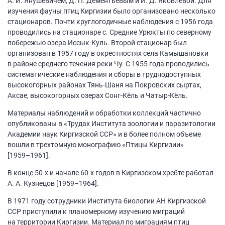
А. И. Янушевичем, Д. П. Дементьевым и И. Д. Яковлевой. Для
изучения фауны птиц Киргизии было организовано несколько
стационаров. Почти круглогодичные наблюдения с 1956 года
проводились на стационаре с. Средние Урюкты по северному
побережью озера Иссык-Куль. Второй стационар был
организован в 1957 году в окрестностях села Камышановки
в районе среднего течения реки Чу. С 1955 года проводились
систематические наблюдения и сборы в труднодоступных
высокогорных районах Тянь-Шаня на Покровских сыртах,
Аксае, высокогорных озерах Сонг-Кёль и Чатыр-Кёль.
Материалы наблюдений и обработки коллекций частично
опубликованы в «Трудах Института зоологии и паразитологии
Академии наук Киргизской ССР» и в более полном объеме
вошли в трехтомную монографию «Птицы Киргизии»
[1959–1961].
В конце
50-х
и начале
60-х
годов в Киргизском хребте работал
А. А. Кузнецов
[1959–1964].
В 1971 году сотрудники Института биологии АН Киргизской
ССР приступили к планомерному изучению миграций
на территории Киргизии. Материал по миграциям птиц