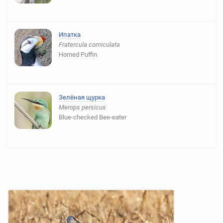
Ипатка
Fratercula corniculata
Horned Puffin
Зелёная щурка
Merops persicus
Blue-checked Bee-eater