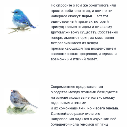
Но спросите о том же орнитолога или
просто любителя птиц, и они почти
наверное скажут:
перья
— вот тот
единственный признак, который
присущ только птицам и никакому
другому живому существу. Собственно
говоря, именно перья, за миллионы
лет развившиеся из чешуи
пресмыкающихся под воздействием
эволюционных процессов, и сделали
возможным птичий полёт.
Современные представления
о родстве между птицами базируются
на основе сходства не только между
отдельными генами
и их комбинациями, но и
всего генома
.
Дальнейшее развитие этого
направления видится в изучении всё
большего числа геномов от птиц