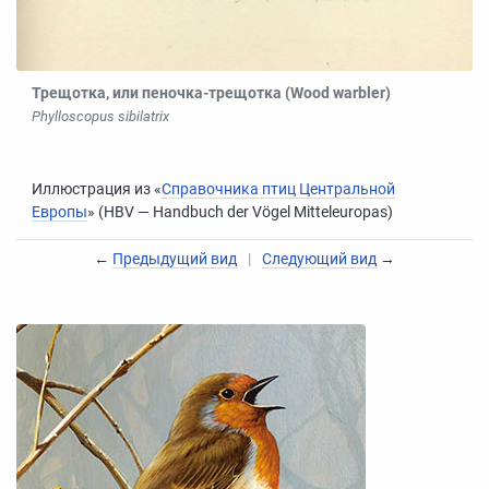
Трещотка
, или
пеночка
-
трещотка
(Wood warbler)
Phylloscopus sibilatrix
Иллюстрация из «
Справочника птиц Центральной
Европы
» (HBV — Handbuch der Vögel Mitteleuropas)
←
Предыдущий вид
|
Следующий вид
→