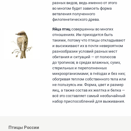
разных видов, ведь именно от этого
во многом будет зависеть форма
ветвления полученного
филогенетического древа.
Яйца птиц
совершенны во многих
отношениях. Им приходится быть
такими, потому что птицы откладывают
и высиживают их в почти невероятном
разнообразии условий разных мест
обитания и ситуаций — от полюсов
до тропиков; в средах влажных, сухих,
стерильных и переполненных
микроорганизмами; в гнёздах и без них;
обогревая теплом собственного тела или
не пользуясь им. Форма, цвет и размер
яиц, а также состав их желтка и белка —
всё это составляет самый необычайный
набор приспособлений для выживания.
Птицы России