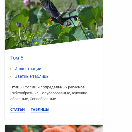
Том 5
Иллюстрации
Цветные таблицы
Птицы России
и сопредельных регионов:
Рябко­образные
,
Голубе­образные
,
Кукушко­
образные
,
Сово­образные
СТАТЬИ
ТАБЛИЦЫ