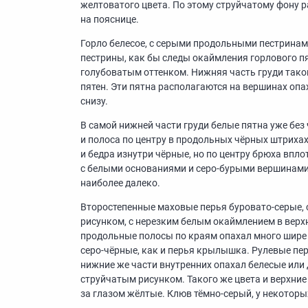
желтоватого цвета. По этому струйчатому фону 
на пояснице.
Горло белесое, с серыми продольными пестринам
пестрины, как бы следы окаймления горлового пят
голубоватым оттенком. Нижняя часть груди тако
пятен. Эти пятна располагаются на вершинах опах
снизу.
В самой нижней части груди белые пятна уже без 
и полоса по центру в продольных чёрных штриха
и бедра изнутри чёрные, но по центру брюха впл
с белыми основаниями и серо-бурыми вершинами,
наиболее далеко.
Второстепенные маховые перья буровато-серые,
рисунком, с нерезким белым окаймлением в верхн
продольные полосы по краям опахал много шире 
серо-чёрные, как и перья крылышка. Рулевые пе
нижние же части внутренних опахал белесые или
струйчатым рисунком. Такого же цвета и верхни
за глазом жёлтые. Клюв тёмно-серый, у некоторы