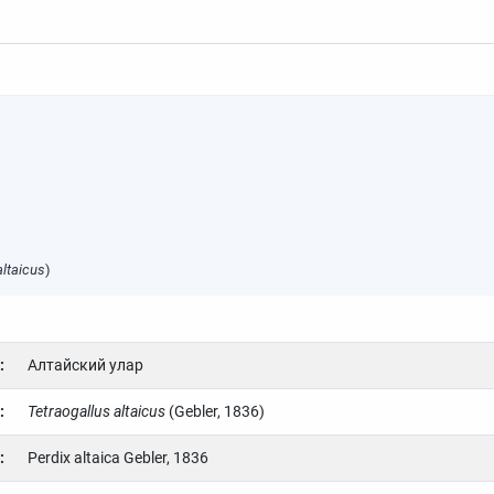
altaicus
)
:
Алтайский улар
:
Tetraogallus altaicus
(Gebler, 1836)
:
Perdix altaica Gebler, 1836