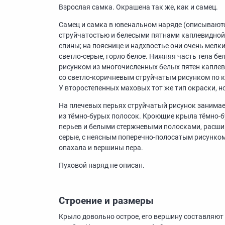
Взрослая самка. Окрашена так же, как и самец.
Самец и самка в ювенальном наряде (описываютс
струйчатостью и белесыми пятнами каплевидной
спины; на пояснице и надхвостье они очень мелки
светло-серые, горло белое. Нижняя часть тела б
рисунком из многочисленных белых пятен капле
со светло-коричневым струйчатым рисунком по к
У второстепенных маховых тот же тип окраски, н
На плечевых перьях струйчатый рисунок занимает
из тёмно-бурых полосок. Кроющие крыла тёмно-б
перьев и белыми стержневыми полосками, расши
серые, с неясным поперечно-полосатым рисунком
опахала и вершины пера.
Пуховой наряд не описан.
Строение и размеры
Крыло довольно острое, его вершину составляю