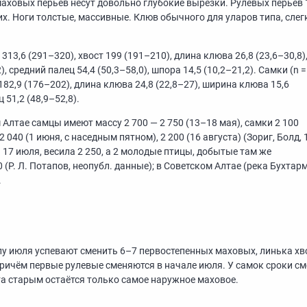
аховых перьев несут довольно глубокие вырезки. Рулевых перьев 1
х. Ноги толстые, массивные. Клюв обычного для уларов типа, слег
 313,6
(291–320),
хвост 199
(191–210),
длина клюва 26,8
(23,6–30,8)
),
средний палец 54,4
(50,3–58,0),
шпора 14,5
(10,2–21,2).
Самки (n =
182,9
(176–202),
длина клюва 24,8
(22,8–27),
ширина клюва 15,6
ц 51,2
(48,9–52,8).
 Алтае самцы имеют массу 2 700 — 2 750
(13–18 мая),
самки 2 100
 2 040 (1 июня, с наседным пятном), 2 200 (16 августа) (Зориг, Болд, 
17 июля, весила 2 250, а 2 молодые птицы, добытые там же
 (Р. Л. Потапов, неопубл. данные); в Советском Алтае (река Бухтар
.
алу июля успевают сменить
6–7
первостепенных маховых, линька хв
, причём первые рулевые сменяются в начале июля. У самок сроки с
ста старым остаётся только самое наружное маховое.