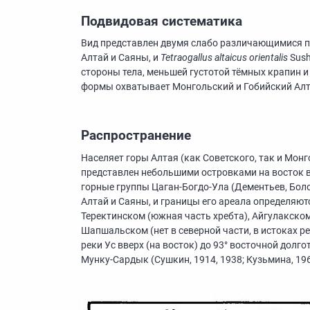
Подвидовая систематика
Вид представлен двумя слабо различающимися 
Алтай и Саяны, и
Tetraogallus altaicus orientalis
Sush
стороны тела, меньшей густотой тёмных крапин 
формы охватывает Монгольский и Гобийский Алта
Распространение
Населяет горы Алтая (как Советского, так и Монг
представлен небольшими островками на восток 
горные группы Цаган-Богдо-Ула (Дементьев, Болод
Алтай и Саяны, и границы его ареала определяю
Теректинском (южная часть хребта), Айгулакско
Шапшальском (нет в северной части, в истоках ре
реки Ус вверх (на восток) до 93° восточной долгот
Мунку-Сардык (Сушкин, 1914, 1938; Кузьмина, 1962