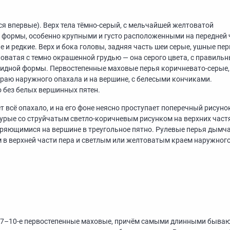
я впервые). Верх тела тёмно-серый, с мельчайшей желтоватой
 формы, особенно крупными и густо расположенными на передней 
е и редкие. Верх и бока головы, задняя часть шеи серые, ушные пе
еловатая с темно окрашенной грудью — она серого цвета, с правиль
видной формы. Первостепенные маховые перья коричневато-серые,
раю наружного опахала и на вершине, с белесыми кончиками.
о без белых вершинных пятен.
 всё опахало, и на его фоне неясно проступает поперечный рисуно
урые со струйчатым светло-коричневым рисунком на верхних част
ряющимися на вершине в треугольное пятно. Рулевые перья дымча
 в верхней части пера и светлым или желтоватым краем наружног
т 7–10-е первостепенные маховые, причём самыми длинными быва