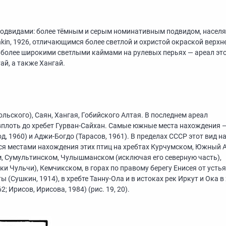
подвидами: более тёмным и серым номинативным подвидом, насе
kin, 1926, отличающимся более светлой и охристой окраской верхн
и более широкими светлыми каймами на рулевых перьях — ареал эт
й, а также Хангай.
ольского), Саян, Хангая, Гобийского Алтая. В последнем ареал
вплоть до хребет Гурван-Сайхан. Самые южные места нахождения 
, 1960) и Аджи-Богдо (Тарасов, 1961). В пределах СССР этот вид н
тся местами нахождения этих птиц на хребтах Курчумском, Южный А
м, Сумультинском, Чулышманском (исключая его северную часть),
ки Чульчи), Кемчикском, в горах по правому берегу Енисея от устья
ы (Сушкин, 1914), в хребте Танну-Ола и в истоках рек Иркут и Ока в
; Ирисов, Ирисова, 1984) (рис. 19, 20).