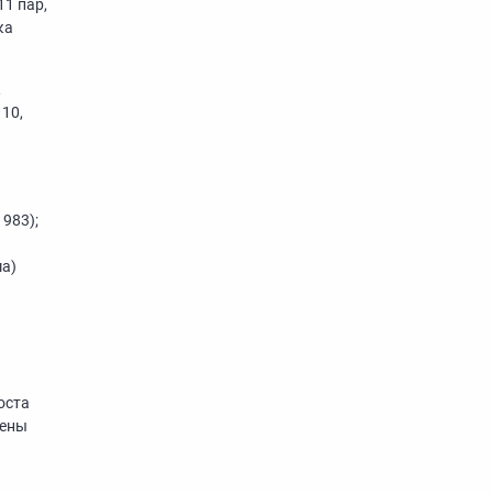
1 пар,
ка
,
 10,
1983);
ма)
оста
мены