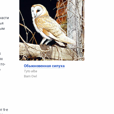
части
рья
ным
к
ях
то-
Обыкновенная сипуха
о
Tyto alba
Barn Owl
ют
9-е