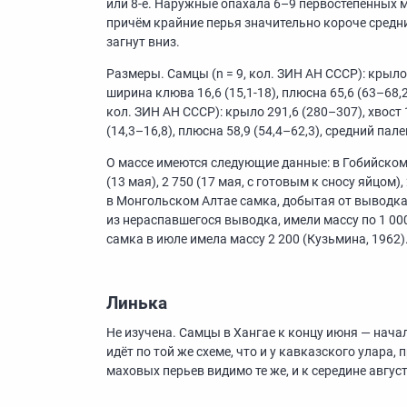
или
8-е.
Наружные опахала
6–9
первостепенных м
причём крайние перья значительно короче средни
загнут вниз.
Размеры. Самцы (n = 9, кол. ЗИН АН СССР): крыло
ширина клюва 16,6
(15,1-18),
плюсна 65,6
(63–68,2
кол. ЗИН АН СССР): крыло 291,6
(280–307),
хвост 
(14,3–16,8),
плюсна 58,9
(54,4–62,3),
средний пале
О массе имеются следующие данные: в Гобийском
(13 мая), 2 750 (17 мая, с готовым к сносу яйцом),
в Монгольском Алтае самка, добытая от выводка 
из нераспавшегося выводка, имели массу по 1 000
самка в июле имела массу 2 200 (Кузьмина, 1962)
Линька
Не изучена. Самцы в Хангае к концу июня — нач
идёт по той же схеме, что и у кавказского улара
маховых перьев видимо те же, и к середине авгу