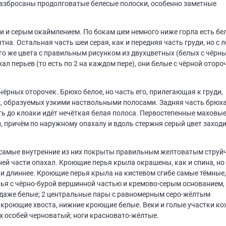
разбросаны продолговатые белесые полоски, особенно заметные
и и серым окаймлением. По бокам шеи немного ниже горла есть бе
на. Остальная часть шеи серая, как и передняя часть груди, но с 
го же цвета с правильным рисунком из двухцветных (белых с чёрн
ал перьев (то есть по 2 на каждом пере), они белые с чёрной оторо
чёрных оторочек. Брюхо белое, но часть его, прилегающая к груди,
х, образуемых узкими наствольными полосами. Задняя часть брюх
оть до клоаки идёт нечёткая белая полоса. Первостепенные маховы
 причём по наружному опахалу и вдоль стержня серый цвет заходи
 самые внутренние из них покрыты правильным желтоватым стру
ей части опахал. Кроющие перья крыла окрашены, как и спина, но
и длиннее. Кроющие перья крыла на кистевом сгибе самые тёмные,
рья с чёрно-бурой вершинной частью и кремово-серым основанием,
 даже белые; 2 центральные пары с равномерным серо-жёлтым
е кроющие хвоста, нижние кроющие белые. Веки и голые участки к
х особей черноватый; ноги красновато-жёлтые.