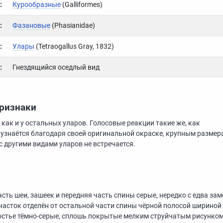
:
Курообразные
(Galliformes)
:
Фазановые
(Phasianidae)
:
Улары
(Tetraogallus Gray, 1832)
:
Гнездящийся оседлый вид
признаки
 как и у остальных уларов. Голосовые реакции такие же, как
ко узнаётся благодаря своей оригинальной окраске, крупным размер
с другими видами уларов не встречается.
асть шеи, зашеек и передняя часть спины серые, нередко с едва за
асток отделён от остальной части спины чёрной полосой шириной
востье тёмно-серые, сплошь покрытые мелким струйчатым рисунко