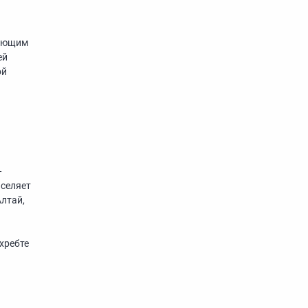
ляющим
ей
ой
—
аселяет
лтай,
 хребте