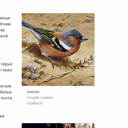
лесые
лёгким
ым)
чкой
а
е перья
т вниз
йчатым
 белые
Зяблик
Fringilla coelebs
 почти
Chaffinch
ожи