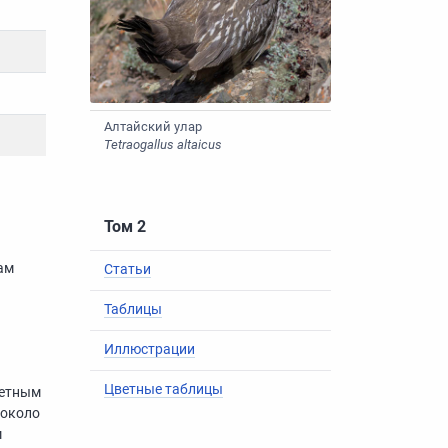
Алтайский улар
Tetraogallus altaicus
Том 2
ам
Статьи
Таблицы
Иллюстрации
Цветные таблицы
метным
 около
м